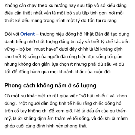
Không cần chạy theo xu hướng hay sưu tập vô số kiểu dáng,
điều cần thiết nhất vẫn là một bộ sưu tập tinh gọn, nơi mỗi
thiết kế đều mang trong mình một lý do tồn tại rõ ràng.
Đối với
Orient
– thương hiệu đồng hồ Nhật Bản đã tạo dựng
danh tiếng nhờ chất lượng đáng tin cậy và triết lý chế tác bền
vững – bộ ba “must have” dưới đây chính là lời khẳng định
cho triết lý sống của người đàn ông hiện đại: sống tối giản
nhưng không đơn giản, lựa chọn ít nhưng phải đủ sâu và đủ
tốt để đồng hành qua mọi khoảnh khắc của cuộc đời.
Phong cách không nằm ở số lượng
Có một sự khác biệt rõ rệt giữa việc “sở hữu nhiều” và “chọn
đúng”. Một người đàn ông tinh tế hiểu rằng chiếc đồng hồ
trên cổ tay không chỉ để xem giờ. Nó là dấu ấn của gu thẩm
mỹ, là lời khẳng định âm thầm về lối sống, và đôi khi là mảnh
ghép cuối cùng định hình nên phong thái.