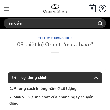
Bỏ
qua
0
nội
dung
Tìm
kiếm:
TIN TỨC THƯƠNG HIỆU
03 thiết kế Orient “must have”
Nội dung chính
1. Phong cách không nằm ở số lượng
2. Mako – Sự linh hoạt của những ngày chuyển
động