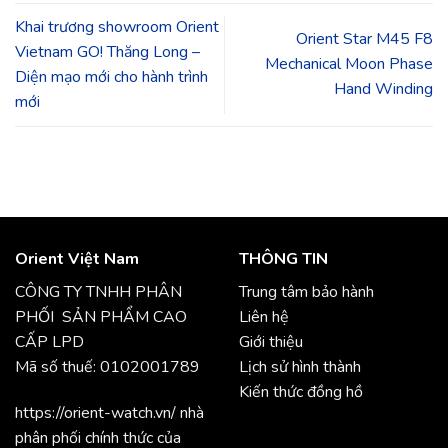
Khai trương showroom Orient
Orient Star M45 F8
Vietnam GO! Thăng Long –
Mechanical Moon Phase
Diện mạo mới cho hành trình
Hand Winding
mới
Orient Việt Nam
THÔNG TIN
CÔNG TY TNHH PHÂN
Trung tâm bảo hành
PHỐI SẢN PHẨM CAO
Liên hệ
CẤP LPD
Giới thiệu
Mã số thuế: 0102001789
Lịch sử hình thành
Kiến thức đồng hồ
https://orient-watch.vn/ nhà
phân phối chính thức của