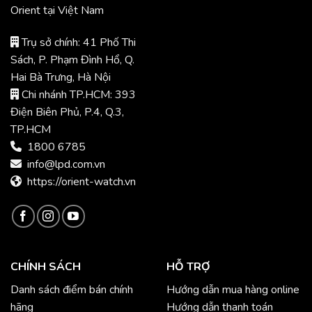
Orient tại Việt Nam
Trụ sở chính: 41 Phố Thi
Sách, P. Phạm Đình Hổ, Q.
Hai Bà Trưng, Hà Nội
Chi nhánh TP.HCM: 393
Điện Biên Phủ, P.4, Q.3,
TP.HCM
1800 6785
info@lpd.com.vn
https://orient-watch.vn
CHÍNH SÁCH
HỖ TRỢ
Danh sách điểm bán chính
Hướng dẫn mua hàng online
hãng
Hướng dẫn thanh toán