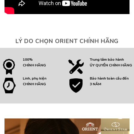
LÝ DO CHỌN ORIENT CHÍNH HÃNG
100%
Trung tâm bảo hành
CHÍNH HÃNG
ỦY QUYỀN CHÍNH HÃNG
Linh, phụ kiện
Bảo hành toàn cầu đến
CHÍNH HÃNG
3 NĂM