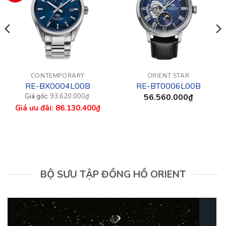
CONTEMPORARY
ORIENT STAR
RE-BX0004L00B
RE-BT0006L00B
Giá
Giá
93.620.000
₫
56.560.000
₫
gốc
hiện
86.130.400
₫
là:
tại
93.620.000₫.
là:
86.130.400₫.
BỘ SƯU TẬP ĐỒNG HỒ ORIENT