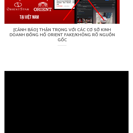
[CẢNH BÁO] THẬN TRỌNG VỚI CÁC CƠ SỞ KINH
DOANH ĐỒNG HỒ ORIENT FAKE/KHÔNG RÕ NGUỒN
GỐC