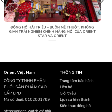
ĐỒNG HỒ HẢI TRIỀU – BUÔN MÊ THUỘT: KHÔNG
GIAN TRẢI NGHIỆM CHÍNH HÃNG MỚI CỦA ORIENT
STAR VÀ ORIENT
Orient Việt Nam
THÔNG TIN
CÔNG TY TNHH PHÂN
Trung tâm bảo hành
PHỐI SẢN PHẨM CAO
Liên hệ
CẤP LPD
Giới thiệu
Mã số thuế: 0102001789
Lịch sử hình thành
Kiến thức đồng hồ
https://orient-watch.vn/ nhà