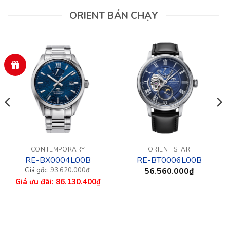
ORIENT BÁN CHẠY
CONTEMPORARY
ORIENT STAR
RE-BX0004L00B
RE-BT0006L00B
Giá
Giá
93.620.000
₫
56.560.000
₫
gốc
hiện
86.130.400
₫
là:
tại
93.620.000₫.
là:
86.130.400₫.