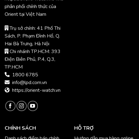
phân phối chính thức của
Orient tại Việt Nam
Trụ sở chính: 41 Phố Thi
Sách, P. Phạm Đình Hổ, Q.
Hai Bà Trưng, Hà Nội
Chi nhánh TP.HCM: 393
Điện Biên Phủ, P.4, Q.3,
TP.HCM
1800 6785
info@lpd.com.vn
https://orient-watch.vn
CHÍNH SÁCH
HỖ TRỢ
Danh sách điểm bán chính
Hướng dẫn mua hàng online