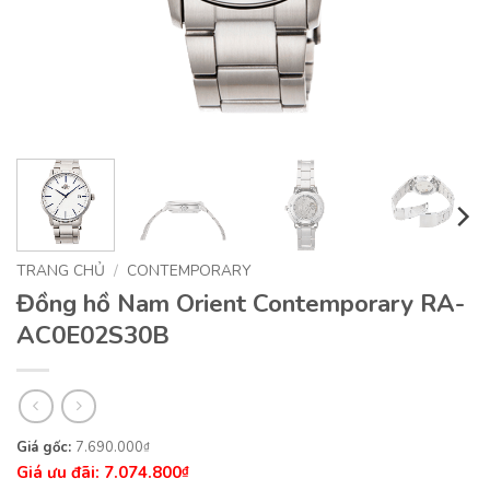
TRANG CHỦ
/
CONTEMPORARY
Đồng hồ Nam Orient Contemporary RA-
AC0E02S30B
Giá
Giá
7.690.000
₫
7.074.800
gốc
hiện
₫