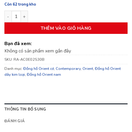
là:
tại
Còn 62 trong kho
7.690.000₫.
là:
Đồng hồ Nam Orient Contemporary RA-AC0E02S30B số lượng
7.074.800₫.
THÊM VÀO GIỎ HÀNG
Bạn đã xem:
Không có sản phẩm xem gần đây
SKU:
RA-AC0E02S30B
Danh mục:
Đồng hồ Orient cơ
,
Contemporary
,
Orient
,
Đồng hồ Orient
dây kim loại
,
Đồng hồ Orient nam
THÔNG TIN BỔ SUNG
ĐÁNH GIÁ