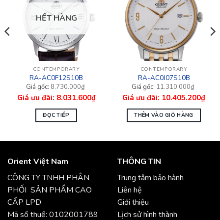
HẾT HÀNG
CONTEMPORARY
CONTEMPORARY
RA-AC0F12S10B
RA-AC0J07S10B
Giá
Giá
Giá
Giá
8.730.000
₫
11.310.000
₫
gốc
hiện
gốc
hiện
8.031.600
₫
10.405.200
₫
là:
tại
là:
tại
8.730.000₫.
là:
11.310.000₫.
là:
8.031.600₫.
10.405.200₫.
ĐỌC TIẾP
THÊM VÀO GIỎ HÀNG
Orient Việt Nam
THÔNG TIN
CÔNG TY TNHH PHÂN
Trung tâm bảo hành
PHỐI SẢN PHẨM CAO
Liên hệ
CẤP LPD
Giới thiệu
Mã số thuế: 0102001789
Lịch sử hình thành