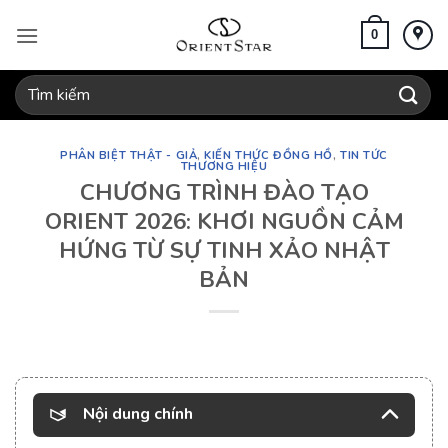
Bỏ
qua
0
nội
dung
Tìm
kiếm:
PHÂN BIỆT THẬT - GIẢ
,
KIẾN THỨC ĐỒNG HỒ
,
TIN TỨC
THƯƠNG HIỆU
CHƯƠNG TRÌNH ĐÀO TẠO
ORIENT 2026: KHƠI NGUỒN CẢM
HỨNG TỪ SỰ TINH XẢO NHẬT
BẢN
Nội dung chính