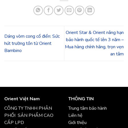
Orient Star & Orient nâng hạn
Dáng vòm cong cổ điển: Sức
bảo hành quốc tế lên 3 năm –
hút trường tồn từ Orient
Mua hàng chính hãng, trọn vẹn
Bambino
an tâm
Orient Việt Nam
THÔNG TIN
CÔNG TY TNHH PHÂN
Trung tâm bảo hành
PHỐI SẢN PHẨM CAO
Liên hệ
CẤP LPD
Giới thiệu