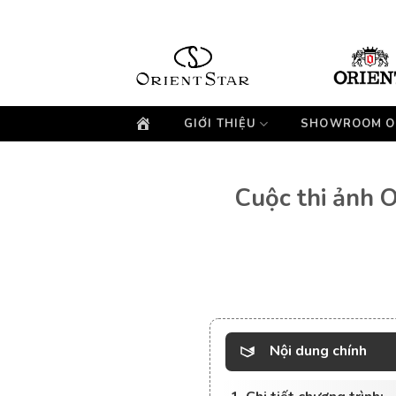
Bỏ
qua
nội
dung
GIỚI THIỆU
SHOWROOM O
Cuộc thi ảnh 
Nội dung chính