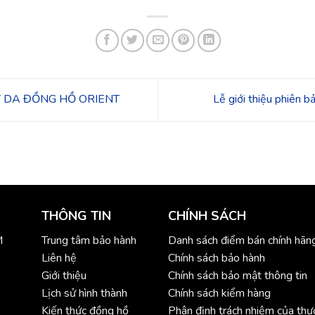
Y DA ĐỒNG HỒ ORIENT
Lễ giới thiệu phiên b
THÔNG TIN
CHÍNH SÁCH
M
Trung tâm bảo hành
Danh sách điểm bán chính hãn
Liên hệ
Chính sách bảo hành
Giới thiệu
Chính sách bảo mật thông tin
Lịch sử hình thành
Chính sách kiểm hàng
Kiến thức đồng hồ
Phân định trách nhiệm của th