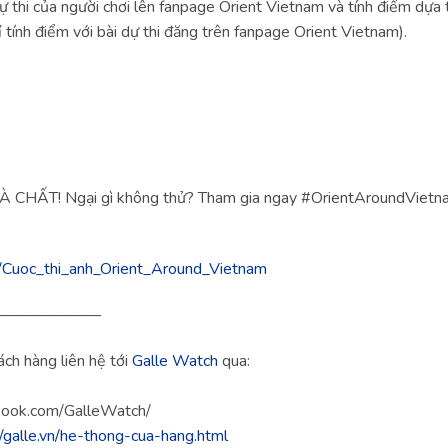
 thi của người chơi lên fanpage Orient Vietnam và tính điểm dựa t
ỉ tính điểm với bài dự thi đăng trên fanpage Orient Vietnam).
HẤT! Ngại gì không thử? Tham gia ngay #OrientAroundVietna
.ly/Cuoc_thi_anh_Orient_Around_Vietnam
——————–
ch hàng liên hệ tới
Galle Watch
qua:
book.com/GalleWatch/
//galle.vn/he-thong-cua-hang.html