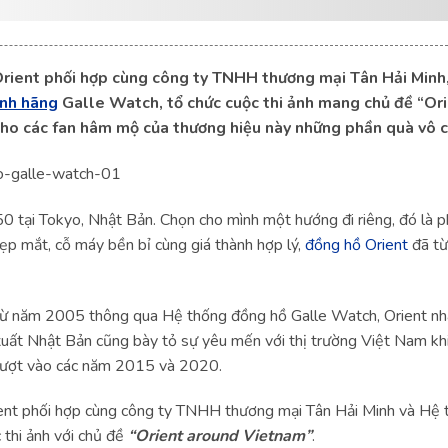
Orient phối hợp cùng công ty TNHH thương mại Tân Hải Minh,
ính hãng
Galle Watch, tổ chức cuộc thi ảnh mang chủ đề “Or
 cho các fan hâm mộ của thương hiệu này những phần quà vô cù
0 tại Tokyo, Nhật Bản. Chọn cho mình một hướng đi riêng, đó là 
đẹp mắt, cỗ máy bền bỉ cùng giá thành hợp lý,
đồng hồ Orient
đã từ
 từ năm 2005 thông qua Hệ thống đồng hồ Galle Watch, Orient nh
xuất Nhật Bản cũng bày tỏ sự yêu mến với thị trường Việt Nam kh
n lượt vào các năm 2015 và 2020.
ent phối hợp cùng công ty TNHH thương mại Tân Hải Minh và Hệ 
 thi ảnh với chủ đề
“Orient around Vietnam”
.