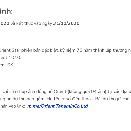
ình:
2020
và kết thúc vào ngày
31/10/2020
.
rient Star phiên bản đặc biệt, kỷ niệm 70 năm thành lập thương hi
rient 1010.
ient SK.
ơi chỉ cần chụp ảnh đồng hồ Orient (không quá 04 ảnh) tại các địa
g tin dự thi (bao gồm: Họ tên + số điện thoại). Bài dự thi gửi ch
hấn vào link:
m.me/Orient.TahaminCo.Ltd