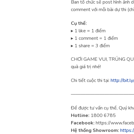
Ban tổ chức sẽ post hình ảnh dự
comment với mỗi bài dự thi (ch
Cụ thể:
▸ 1 like = 1 điểm
▸ 1 comment = 1 điểm
▸ 1 share = 3 điểm
CHƠI GAME VUI, TRÚNG QUÀ C
quà giá trị nhé!
Chi tiết cuộc thi tại:
http://bit
—————————————
Để được tư vấn cụ thể, Quý khá
Hotline:
1800 6785
Facebook:
https://www.face
Hệ thống Showroom:
https: