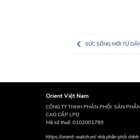
SỨC SỐNG MỚI TỪ DÂ
Orient Việt Nam
CÔNG TY TNHH PHÂN PHỐI SẢN PHẨ
CAO CẤP LPD
Mã số thuế: 0102001789
https://orient-watch.vn/ nhà phân phối chính