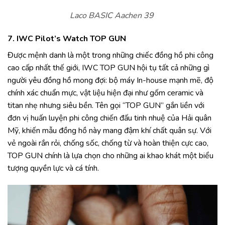
Laco BASIC Aachen 39
7. IWC Pilot’s Watch TOP GUN
Được mệnh danh là một trong những chiếc đồng hồ phi công
cao cấp nhất thế giới, IWC TOP GUN hội tụ tất cả những gì
người yêu đồng hồ mong đợi: bộ máy In-house mạnh mẽ, độ
chính xác chuẩn mực, vật liệu hiện đại như gốm ceramic và
titan nhẹ nhưng siêu bền. Tên gọi “TOP GUN” gắn liền với
đơn vị huấn luyện phi công chiến đấu tinh nhuệ của Hải quân
Mỹ, khiến mẫu đồng hồ này mang đậm khí chất quân sự. Với
vẻ ngoài rắn rỏi, chống sốc, chống từ và hoàn thiện cực cao,
TOP GUN chính là lựa chọn cho những ai khao khát một biểu
tượng quyền lực và cá tính.