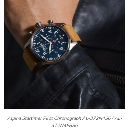
Alpina Startimer Pilot Chronograph AL-372N4S6 / AL-
372N4FBS6