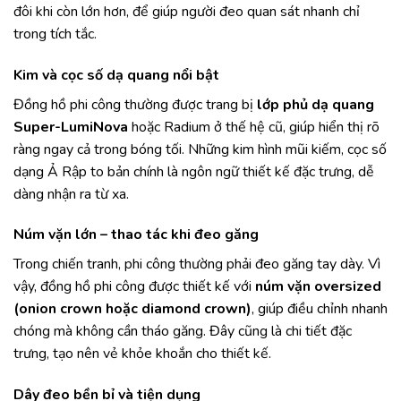
đôi khi còn lớn hơn, để giúp người đeo quan sát nhanh chỉ
trong tích tắc.
Kim và cọc số dạ quang nổi bật
Đồng hồ phi công thường được trang bị
lớp phủ dạ quang
Super-LumiNova
hoặc Radium ở thế hệ cũ, giúp hiển thị rõ
ràng ngay cả trong bóng tối. Những kim hình mũi kiếm, cọc số
dạng Ả Rập to bản chính là ngôn ngữ thiết kế đặc trưng, dễ
dàng nhận ra từ xa.
Núm vặn lớn – thao tác khi đeo găng
Trong chiến tranh, phi công thường phải đeo găng tay dày. Vì
vậy, đồng hồ phi công được thiết kế với
núm vặn oversized
(onion crown hoặc diamond crown)
, giúp điều chỉnh nhanh
chóng mà không cần tháo găng. Đây cũng là chi tiết đặc
trưng, tạo nên vẻ khỏe khoắn cho thiết kế.
Dây đeo bền bỉ và tiện dụng