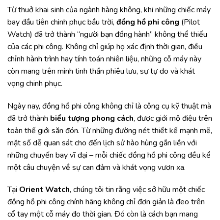
Worldtimer AL-718B4S6
Từ thuở khai sinh của ngành hàng không, khi những chiếc máy
3.5. 5. Alpina Alpiner Manufacture AL-710KM4E6
bay đầu tiên chinh phục bầu trời,
đồng hồ phi công
(Pilot
Watch) đã trở thành “người bạn đồng hành” không thể thiếu
3.6. 6. Laco BASIC Aachen 39
của các phi công. Không chỉ giúp họ xác định thời gian, điều
3.7. 7. IWC Pilot’s Watch TOP GUN
chỉnh hành trình hay tính toán nhiên liệu, những cỗ máy này
3.8. 8. AVIATEUR Pro Pilot Infantry Blue
còn mang trên mình tinh thần phiêu lưu, sự tự do và khát
vọng chinh phục.
3.9. 9. Bauhaus Aviation 27625 Flight Control
3.10. 10. AVI-8 Hawker Hunter Retrograde
Ngày nay, đồng hồ phi công không chỉ là công cụ kỹ thuật mà
Chronograph
đã trở thành
biểu tượng phong cách
, được giới mộ điệu trên
toàn thế giới săn đón. Từ những đường nét thiết kế mạnh mẽ,
mặt số dễ quan sát cho đến lịch sử hào hùng gắn liền với
những chuyến bay vĩ đại – mỗi chiếc đồng hồ phi công đều kể
một câu chuyện về sự can đảm và khát vọng vươn xa.
Tại
Orient Watch
, chúng tôi tin rằng việc sở hữu một chiếc
đồng hồ phi công chính hãng không chỉ đơn giản là đeo trên
cổ tay một cỗ máy đo thời gian. Đó còn là cách bạn mang