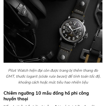
Pilot Watch hiện đại còn được trang bị thêm thang đo
GMT, thước logarit (slide rule bezel) để tính toán tốc độ,
khoảng cách hoặc mức tiêu hao nhiên liệu
Chiêm ngưỡng 10 mẫu đồng hồ phi công
huyền thoại