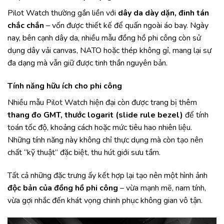
Pilot Watch thường gắn liền với
dây da dày dặn, đinh tán
chắc chắn
– vốn được thiết kế để quấn ngoài áo bay. Ngày
nay, bên cạnh dây da, nhiều mẫu đồng hồ phi công còn sử
dụng dây vải canvas, NATO hoặc thép không gỉ, mang lại sự
đa dạng mà vẫn giữ được tinh thần nguyên bản.
Tính năng hữu ích cho phi công
Nhiều mẫu Pilot Watch hiện đại còn được trang bị thêm
thang đo GMT, thước logarit (slide rule bezel)
để tính
toán tốc độ, khoảng cách hoặc mức tiêu hao nhiên liệu.
Những tính năng này không chỉ thực dụng mà còn tạo nên
chất “kỹ thuật” đặc biệt, thu hút giới sưu tầm.
Tất cả những đặc trưng ấy kết hợp lại tạo nên một hình ảnh
độc bản của đồng hồ phi công
– vừa mạnh mẽ, nam tính,
vừa gợi nhắc đến khát vọng chinh phục không gian vô tận.