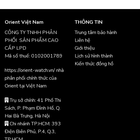
Orient Việt Nam
THÔNG TIN
CÔNG TY TNHH PHÂN
Trung tâm bảo hành
PHỐI SẢN PHẨM CAO
Liên hệ
CẤP LPD
Giới thiệu
Mã số thuế: 0102001789
Lịch sử hình thành
Kiến thức đồng hồ
https://orient-watch.vn/ nhà
phân phối chính thức của
Orient tại Việt Nam
Trụ sở chính: 41 Phố Thi
Sách, P. Phạm Đình Hổ, Q.
Hai Bà Trưng, Hà Nội
Chi nhánh TP.HCM: 393
Điện Biên Phủ, P.4, Q.3,
TP.HCM