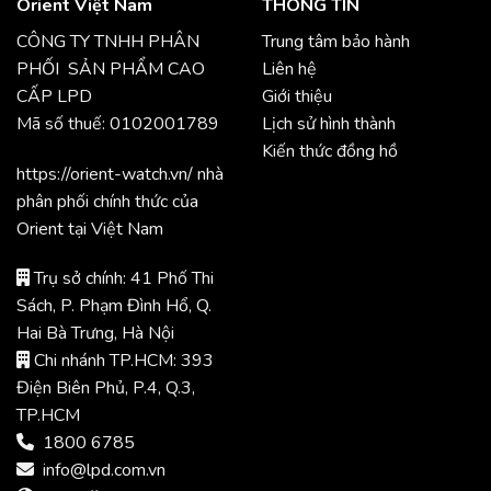
Orient Việt Nam
THÔNG TIN
CÔNG TY TNHH PHÂN
Trung tâm bảo hành
PHỐI SẢN PHẨM CAO
Liên hệ
CẤP LPD
Giới thiệu
Mã số thuế: 0102001789
Lịch sử hình thành
Kiến thức đồng hồ
https://orient-watch.vn/ nhà
phân phối chính thức của
Orient tại Việt Nam
Trụ sở chính: 41 Phố Thi
Sách, P. Phạm Đình Hổ, Q.
Hai Bà Trưng, Hà Nội
Chi nhánh TP.HCM: 393
Điện Biên Phủ, P.4, Q.3,
TP.HCM
1800 6785
info@lpd.com.vn