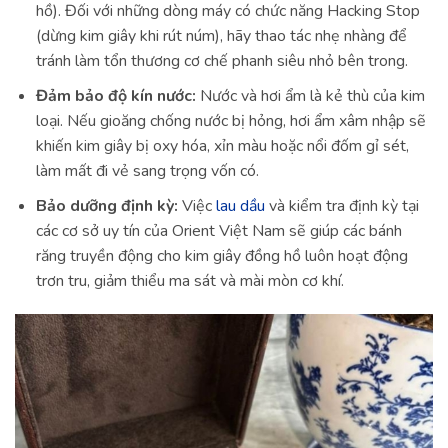
hồ). Đối với những dòng máy có chức năng Hacking Stop
(dừng kim giây khi rút núm), hãy thao tác nhẹ nhàng để
tránh làm tổn thương cơ chế phanh siêu nhỏ bên trong.
Đảm bảo độ kín nước:
Nước và hơi ẩm là kẻ thù của kim
loại. Nếu gioăng chống nước bị hỏng, hơi ẩm xâm nhập sẽ
khiến kim giây bị oxy hóa, xỉn màu hoặc nổi đốm gỉ sét,
làm mất đi vẻ sang trọng vốn có.
Bảo dưỡng định kỳ:
Việc
lau dầu
và kiểm tra định kỳ tại
các cơ sở uy tín của Orient Việt Nam sẽ giúp các bánh
răng truyền động cho kim giây đồng hồ luôn hoạt động
trơn tru, giảm thiểu ma sát và mài mòn cơ khí.