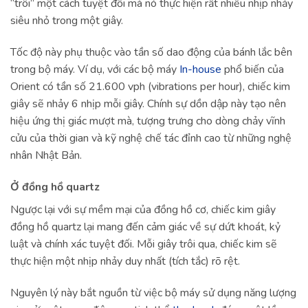
“trôi” một cách tuyệt đối mà nó thực hiện rất nhiều nhịp nhảy
siêu nhỏ trong một giây.
Tốc độ này phụ thuộc vào tần số dao động của bánh lắc bên
trong bộ máy. Ví dụ, với các bộ máy
In-house
phổ biến của
Orient có tần số 21.600 vph (vibrations per hour), chiếc kim
giây sẽ nhảy 6 nhịp mỗi giây. Chính sự dồn dập này tạo nên
hiệu ứng thị giác mượt mà, tượng trưng cho dòng chảy vĩnh
cửu của thời gian và kỹ nghệ chế tác đỉnh cao từ những nghệ
nhân Nhật Bản.
Ở đồng hồ quartz
Ngược lại với sự mềm mại của đồng hồ cơ, chiếc kim giây
đồng hồ quartz lại mang đến cảm giác về sự dứt khoát, kỷ
luật và chính xác tuyệt đối. Mỗi giây trôi qua, chiếc kim sẽ
thực hiện một nhịp nhảy duy nhất (tích tắc) rõ rệt.
Nguyên lý này bắt nguồn từ việc bộ máy sử dụng năng lượng