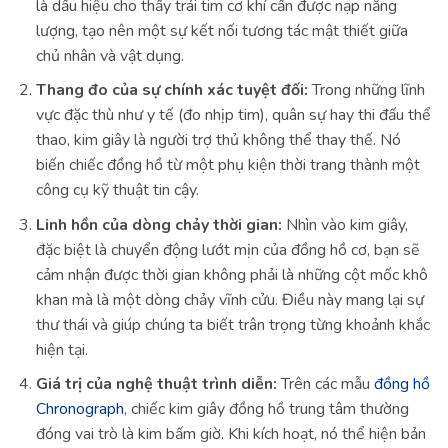
là dấu hiệu cho thấy trái tim cơ khí cần được nạp năng
lượng, tạo nên một sự kết nối tương tác mật thiết giữa
chủ nhân và vật dụng.
Thang đo của sự chính xác tuyệt đối:
Trong những lĩnh
vực đặc thù như y tế (đo nhịp tim), quân sự hay thi đấu thể
thao, kim giây là người trợ thủ không thể thay thế. Nó
biến chiếc đồng hồ từ một phụ kiện thời trang thành một
công cụ kỹ thuật tin cậy.
Linh hồn của dòng chảy thời gian:
Nhìn vào kim giây,
đặc biệt là chuyển động lướt mịn của đồng hồ cơ, bạn sẽ
cảm nhận được thời gian không phải là những cột mốc khô
khan mà là một dòng chảy vĩnh cửu. Điều này mang lại sự
thư thái và giúp chúng ta biết trân trọng từng khoảnh khắc
hiện tại.
Giá trị của nghệ thuật trình diễn:
Trên các mẫu
đồng hồ
Chronograph
, chiếc kim giây đồng hồ trung tâm thường
đóng vai trò là kim bấm giờ. Khi kích hoạt, nó thể hiện bản