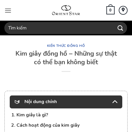
Bỏ
qua
0
nội
dung
Tìm
kiếm:
KIẾN THỨC ĐỒNG HỒ
Kim giây đồng hồ – Những sự thật
có thể bạn không biết
Nội dung chính
1. Kim giây là gì?
2. Cách hoạt động của kim giây