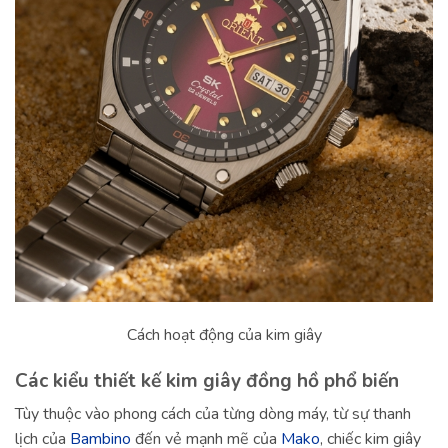
Cách hoạt động của kim giây
Các kiểu thiết kế kim giây đồng hồ phổ biến
Tùy thuộc vào phong cách của từng dòng máy, từ sự thanh
lịch của
Bambino
đến vẻ mạnh mẽ của
Mako
, chiếc kim giây