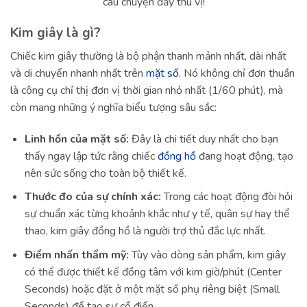
câu chuyện đầy thú vị!
Kim giây là gì?
Chiếc kim giây thường là bộ phận thanh mảnh nhất, dài nhất
và di chuyển nhanh nhất trên
mặt số
. Nó không chỉ đơn thuần
là công cụ chỉ thị đơn vị thời gian nhỏ nhất (1/60 phút), mà
còn mang những ý nghĩa biểu tượng sâu sắc:
Linh hồn của mặt số:
Đây là chi tiết duy nhất cho bạn
thấy ngay lập tức rằng chiếc
đồng hồ
đang hoạt động, tạo
nên sức sống cho toàn bộ thiết kế.
Thước đo của sự chính xác:
Trong các hoạt động đòi hỏi
sự chuẩn xác từng khoảnh khắc như y tế, quân sự hay thể
thao, kim giây đồng hồ là người trợ thủ đắc lực nhất.
Điểm nhấn thẩm mỹ:
Tùy vào dòng sản phẩm, kim giây
có thể được thiết kế đồng tâm với kim giờ/phút (Center
Seconds) hoặc đặt ở một mặt số phụ riêng biệt (Small
Seconds) để tạo sự cổ điển.