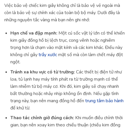
Việc bảo vệ chiếc kim giây không chỉ là bảo vệ vẻ ngoài mà
còn là bảo vệ sự chính xác của toàn bộ bộ máy. Dưới đây là
những nguyên tắc vàng mà bạn nên ghi nhớ:
Hạn chế va đập mạnh:
Một cú sốc vật lý lớn có thể khiến
kim giây đồng hồ bị lệch trục, cong vênh hoặc nghiêm
trọng hơn là chạm vào mặt kính và các kim khác. Điều này
không chỉ gây
trầy xước
mặt số mà còn làm chết máy đột
ngột.
Tránh xa khu vực có từ trường:
Các thiết bị điện tử như
loa, tủ lạnh hay máy tính phát ra từ trường mạnh có thể
làm nhiễm từ bộ máy cơ. Khi đó, kim giây sẽ chạy nhanh
bất thường hoặc nhảy nhịp không ổn định. Nếu gặp tình
trạng này, bạn nên mang đồng hồ đến
trung tâm bảo hành
để khử từ.
Thao tác chỉnh giờ đúng cách:
Khi muốn điều chỉnh thời
gian, bạn nên xoay kim theo chiều thuận (chiều kim đồng