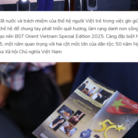
ất nước và trách nhiệm của thế hệ người Việt trẻ trong việc gìn gi
hế hệ để chung tay phát triển quê hương, làm rạng danh non sông
nên BST Orient Vietnam Special Edition 2025. Càng đặc biệt h
, một năm quan trọng với hai cột mốc lớn của dân tộc: 50 năm N
 Xã hội Chủ nghĩa Việt Nam.