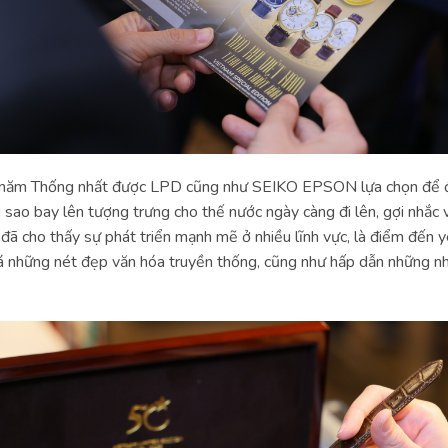
0 năm Thống nhất được LPD cũng như SEIKO EPSON lựa chọn để đưa
i sao bay lên tượng trưng cho thế nước ngày càng đi lên, gợi nhắ
, đã cho thấy sự phát triển mạnh mẽ ở nhiều lĩnh vực, là điểm đến 
những nét đẹp văn hóa truyền thống, cũng như hấp dẫn những nhà