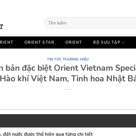
Tìm
kiếm:
RIENT
ORIENT STAR
ORIENT
BỘ SƯU TẬP
TIN TỨC THƯƠNG HIỆU
n bản đặc biệt Orient Vietnam Speci
 Hào khí Việt Nam, Tinh hoa Nhật B
, đất nước được thể hiện qua từng chi tiết