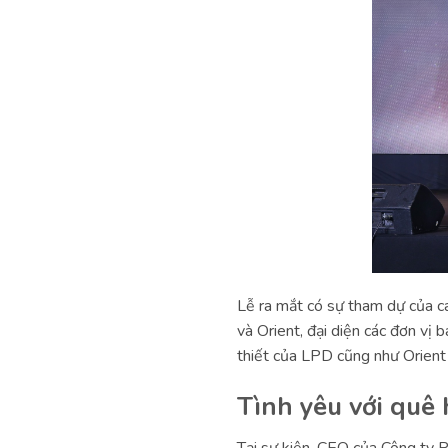
Lễ ra mắt có sự tham dự của c
và Orient, đại diện các đơn vị 
thiết của LPD cũng như Orient 
Tình yêu với quê 
Tại sự kiện, CEO của Công ty 