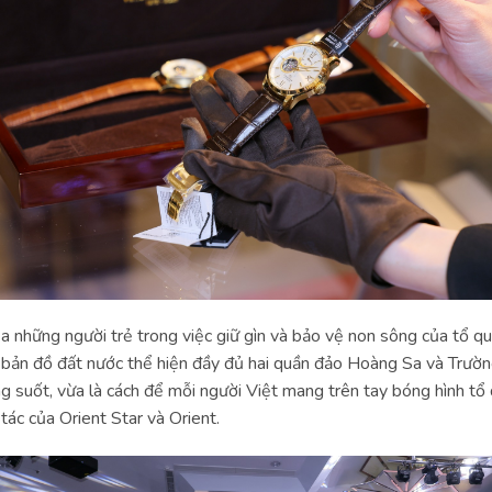
của những người trẻ trong việc giữ gìn và bảo vệ non sông của tổ q
h bản đồ đất nước thể hiện đầy đủ hai quần đảo Hoàng Sa và Trườ
ng suốt, vừa là cách để mỗi người Việt mang trên tay bóng hình tổ
tác của Orient Star và Orient.