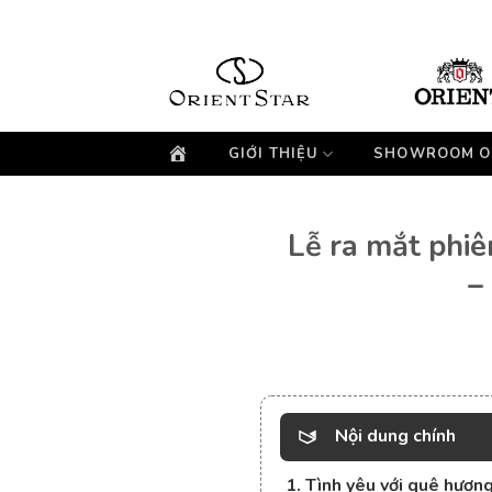
Bỏ
qua
nội
dung
GIỚI THIỆU
SHOWROOM O
Lễ ra mắt phiê
–
Nội dung chính
1. Tình yêu với quê hương