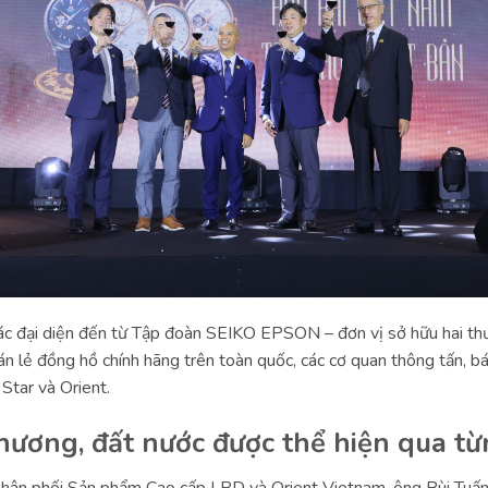
ác đại diện đến từ Tập đoàn SEIKO EPSON – đơn vị sở hữu hai th
bán lẻ đồng hồ chính hãng trên toàn quốc, các cơ quan thông tấn, b
Star và Orient.
hương, đất nước được thể hiện qua từn
Phân phối Sản phẩm Cao cấp LPD và Orient Vietnam, ông Bùi Tuấn 