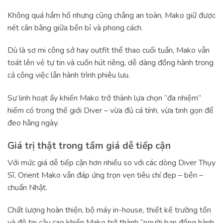
Không quá hầm hố nhưng cũng chẳng an toàn, Mako giữ được
nét cân bằng giữa bền bỉ và phong cách.
Dù là sơ mi công sở hay outfit thể thao cuối tuần, Mako vẫn
toát lên vẻ tự tin và cuốn hút riêng, dễ dàng đồng hành trong
cả công việc lẫn hành trình phiêu lưu.
Sự linh hoạt ấy khiến Mako trở thành lựa chọn “đa nhiệm”
hiếm có trong thế giới Diver – vừa đủ cá tính, vừa tinh gọn để
đeo hằng ngày.
Giá trị thật trong tầm giá dễ tiếp cận
Với mức giá dễ tiếp cận hơn nhiều so với các dòng Diver Thụy
Sĩ, Orient Mako vẫn đáp ứng trọn vẹn tiêu chí đẹp – bền –
chuẩn Nhật.
Chất lượng hoàn thiện, bộ máy in-house, thiết kế trường tồn
và độ tin cậy cao khiến Mako trở thành “người bạn đồng hành