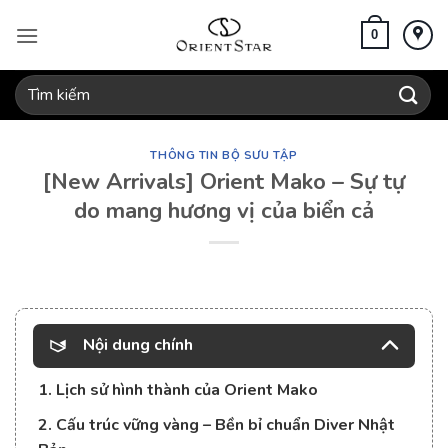
Bỏ
qua
0
nội
dung
Tìm
kiếm:
THÔNG TIN BỘ SƯU TẬP
[New Arrivals] Orient Mako – Sự tự
do mang hương vị của biển cả
Nội dung chính
1. Lịch sử hình thành của Orient Mako
2. Cấu trúc vững vàng – Bền bỉ chuẩn Diver Nhật