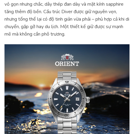
vỏ gọn nhưng chắc, dây thép đan dày và mặt kính sapphire
tăng thêm độ bền. Cấu trúc Diver được giữ nguyên vẹn,
nhưng tổng thể lại có độ tinh giản vừa phải – phù hợp cả khi di
chuyển, gặp gỡ hay du lịch. Một thiết kế giữ được sự mạnh
mẽ mà không cần phô trương.