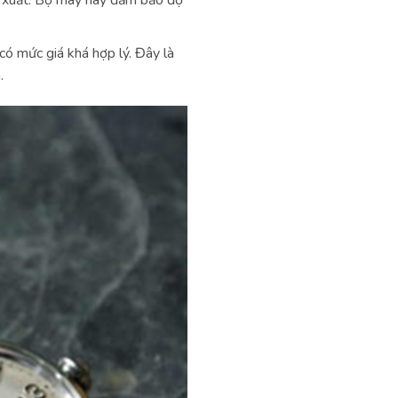
 xuất. Bộ máy này đảm bảo độ
có mức giá khá hợp lý. Đây là
.