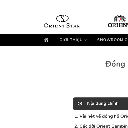
Bỏ
qua
nội
dung
GIỚI THIỆU
SHOWROOM O
Đồng 
Nội dung chính
1. Vài nét về đồng hồ Or
2. Các đời Orient Bambi