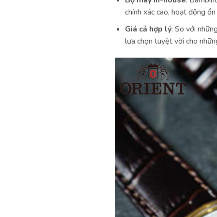
Bộ máy In-house
: Bambin
chính xác cao, hoạt động ổn
Giá cả hợp lý
: So với nhữn
lựa chọn tuyệt vời cho nhữn