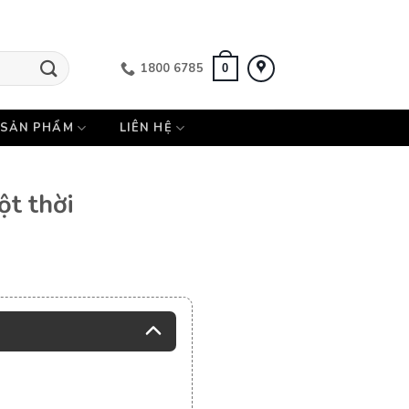
1800 6785
0
SẢN PHẨM
LIÊN HỆ
t thời