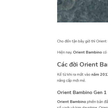
Cho đến tận bây giờ thì Orien
Hiện nay,
Orient Bambino
có 
Các đời Orient B
Kể từ khi ra mắt vào
năm 201
nâng cấp mới mẻ.
Orient Bambino Gen 1
Orient Bambino
phiên bản đầ
số vạch và kim dauphine. Orie