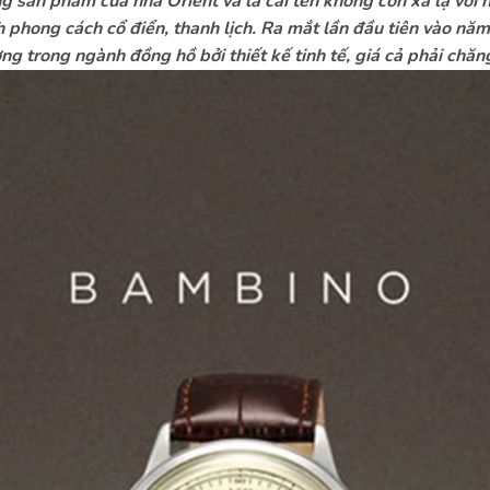
g sản phẩm của nhà Orient và là cái tên không còn xa lạ với 
ch phong cách cổ điển, thanh lịch. Ra mắt lần đầu tiên vào 
g trong ngành đồng hồ bởi thiết kế tinh tế, giá cả phải chăng