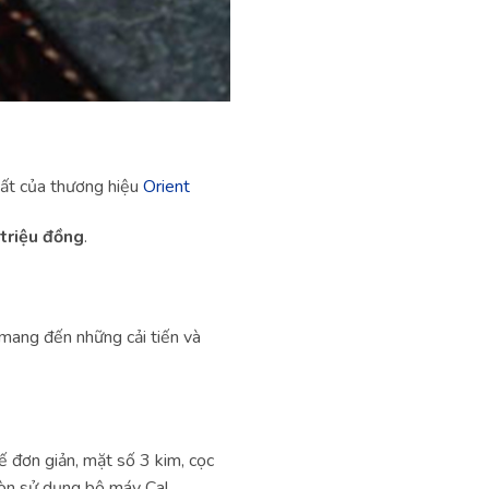
hất của thương hiệu
Orient
 triệu đồng
.
 mang đến những cải tiến và
kế đơn giản, mặt số 3 kim, cọc
òn sử dụng bộ máy Cal.