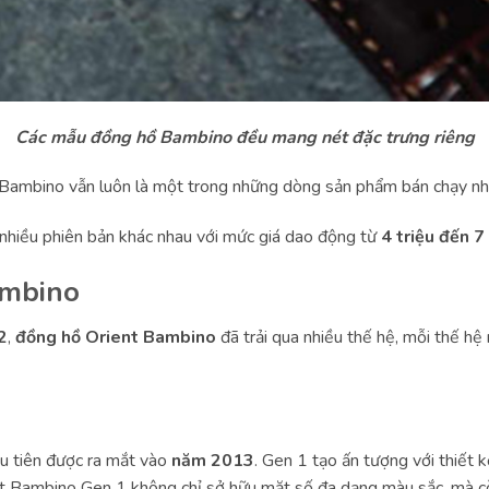
Các mẫu đồng hồ Bambino đều mang nét đặc trưng riêng
t Bambino vẫn luôn là một trong những dòng sản phẩm bán chạy n
nhiều phiên bản khác nhau với mức giá dao động từ
4 triệu đến 7
ambino
2
,
đồng hồ Orient Bambino
đã trải qua nhiều thế hệ, mỗi thế hệ
u tiên được ra mắt vào
năm 2013
. Gen 1 tạo ấn tượng với thiết 
nt Bambino Gen 1 không chỉ sở hữu mặt số đa dạng màu sắc, mà c