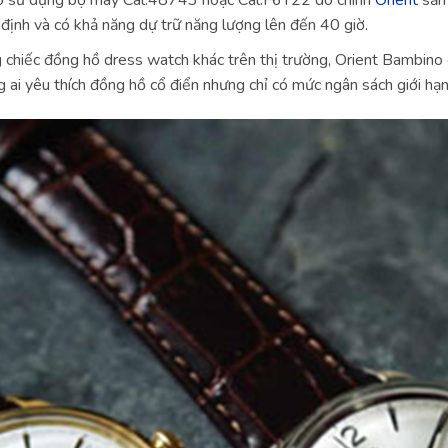
o sử dụng bộ máy Cal.48743 hoặc Cal.F6T22 do chính
Orient
sản
 định và có khả năng dự trữ năng lượng lên đến 40 giờ.
g chiếc đồng hồ dress watch khác trên thị trường, Orient Bambino 
g ai yêu thích đồng hồ cổ điển nhưng chỉ có mức ngân sách giới hạn