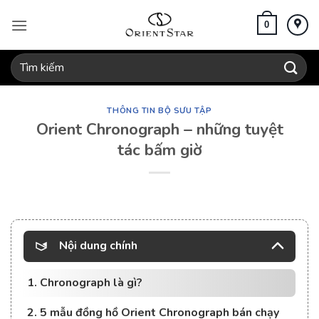
Bỏ
qua
0
nội
dung
Tìm
kiếm:
THÔNG TIN BỘ SƯU TẬP
Orient Chronograph – những tuyệt
tác bấm giờ
Nội dung chính
1. Chronograph là gì?
2. 5 mẫu đồng hồ Orient Chronograph bán chạy