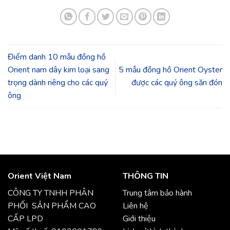
Điểm danh 10 mẫu đồng hồ
Orient nam dây kim loại sang
5 mẫu đồng hồ Orient Oyster
trọng dành riêng cho các quý
được các quý ông săn đón
ông
Orient Việt Nam
THÔNG TIN
CÔNG TY TNHH PHÂN
Trung tâm bảo hành
PHỐI SẢN PHẨM CAO
Liên hệ
CẤP LPD
Giới thiệu