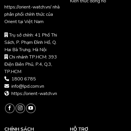
Kiến thức đồng hồ
https://orient-watch.vn/ nhà
phân phối chính thức của
Orient tại Việt Nam
Trụ sở chính: 41 Phố Thi
Sách, P. Phạm Đình Hổ, Q.
Hai Bà Trưng, Hà Nội
Chi nhánh TP.HCM: 393
Điện Biên Phủ, P.4, Q.3,
TP.HCM
1800 6785
info@lpd.com.vn
https://orient-watch.vn
CHÍNH SÁCH
HỖ TRỢ