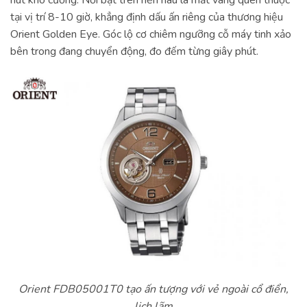
hút khó cưỡng. Nổi bật trên nền nâu là mắt vàng quen thuộc
tại vị trí 8-10 giờ, khẳng định dấu ấn riêng của thương hiệu
Orient Golden Eye. Góc lộ cơ chiêm ngưỡng cỗ máy tinh xảo
bên trong đang chuyển động, đo đếm từng giây phút.
Orient FDB05001T0 tạo ấn tượng với vẻ ngoài cổ điển,
lịch lãm