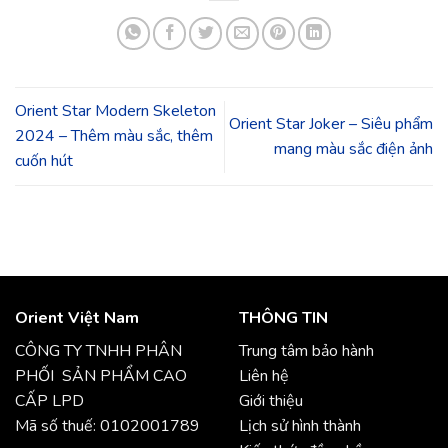
Orient Star Modern Skeleton
Orient Star Joker – Siêu phẩm
2024 – Thêm màu sắc, thêm
mang màu sắc điện ảnh
cuốn hút
Orient Việt Nam
THÔNG TIN
CÔNG TY TNHH PHÂN
Trung tâm bảo hành
PHỐI SẢN PHẨM CAO
Liên hệ
CẤP LPD
Giới thiệu
Mã số thuế: 0102001789
Lịch sử hình thành