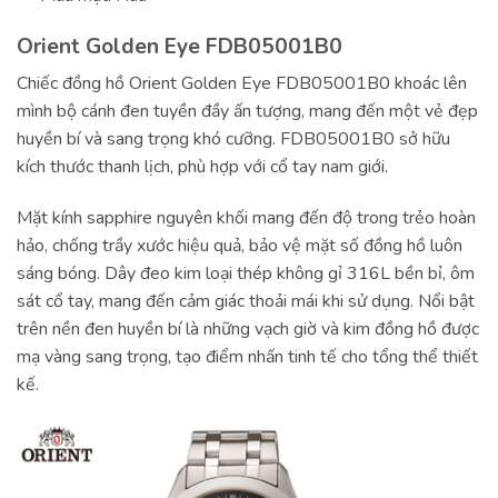
Orient Golden Eye FDB05001B0
Chiếc đồng hồ Orient Golden Eye FDB05001B0 khoác lên
mình bộ cánh đen tuyền đầy ấn tượng, mang đến một vẻ đẹp
huyền bí và sang trọng khó cưỡng. FDB05001B0 sở hữu
kích thước thanh lịch, phù hợp với cổ tay nam giới.
Mặt kính sapphire nguyên khối mang đến độ trong trẻo hoàn
hảo, chống trầy xước hiệu quả, bảo vệ mặt số đồng hồ luôn
sáng bóng. Dây đeo kim loại thép không gỉ 316L bền bỉ, ôm
sát cổ tay, mang đến cảm giác thoải mái khi sử dụng. Nổi bật
trên nền đen huyền bí là những vạch giờ và kim đồng hồ được
mạ vàng sang trọng, tạo điểm nhấn tinh tế cho tổng thể thiết
kế.