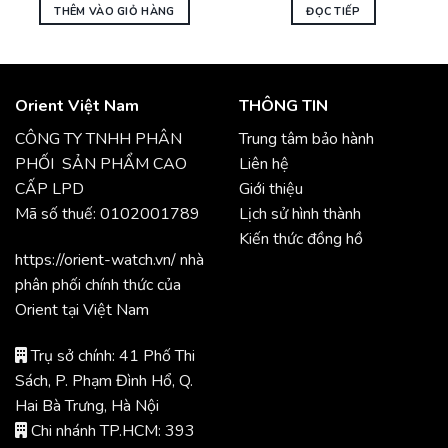
THÊM VÀO GIỎ HÀNG
ĐỌC TIẾP
Orient Việt Nam
THÔNG TIN
CÔNG TY TNHH PHÂN
Trung tâm bảo hành
PHỐI SẢN PHẨM CAO
Liên hệ
CẤP LPD
Giới thiệu
Mã số thuế: 0102001789
Lịch sử hình thành
Kiến thức đồng hồ
https://orient-watch.vn/ nhà
phân phối chính thức của
Orient tại Việt Nam
Trụ sở chính: 41 Phố Thi
Sách, P. Phạm Đình Hổ, Q.
Hai Bà Trưng, Hà Nội
Chi nhánh TP.HCM: 393