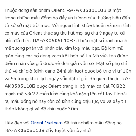
Thuộc dòng sản phẩm Orient,
RA-AK0505L10B
là một
trong những mẫu đồng hồ đầy ấn tượng của thương hiệu đến
từ xứ sở mặt trời mọc. Với ngoại hình khỏe khoắn và nam tính,
cỗ máy của Orient thực sự thu hút mọi sự chú ý ngay từ cái
nhìn đầu tiên.
RA-AK0505L10B
sở hữu mặt số xanh mạnh
mẽ tương phản với phần dây kim loại màu bạc. Bộ kim mũi
giáo cùng cọc số dạng vạch kết hợp số La Mã vừa tạo được
điểm nhấn vừa giữ được vẻ đơn giản vốn có. Mặt số phụ chỉ
thứ và chỉ giờ (định dạng 24h) lần lượt được bố trí ở vị trí 10h
và 5h trong khi ô lịch ngày vẫn đặt ở góc 3h quen thuộc.
RA-
AK0505L10B
được Orient trang bị bộ máy cơ Cal.F6B22
mạnh mẽ với 22 chân kính cùng khả năng lên cót tay. Ngoài
ra, mẫu đồng hồ này còn có kính cứng chịu lực, vỏ và dây từ
thép không gỉ và độ chịu nước 30m.
Hãy đến với
Orient Vietnam
để trải nghiệm mẫu đồng hồ
RA-AK0505L10B
đầy tuyệt vời này nhé!