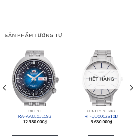
SẢN PHẨM TƯƠNG TỰ
HẾT HÀNG
ORIENT
CONTEMPORARY
RA-AA0E03L19B
RF-QD0012S10B
12.380.000
₫
3.630.000
₫