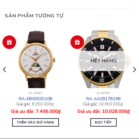
SẢN PHẨM TƯƠNG TỰ
HẾT HÀNG
CLASSIC
CLASSIC
RA-KB0003S10B
RA-AA0917B19B
Giá
Giá
Giá
Giá
8.050.000
₫
10.900.000
₫
gốc
hiện
gốc
hiện
7.406.000
₫
10.028.000
₫
là:
tại
là:
tại
8.050.000₫.
là:
10.900.000₫.
là:
7.406.000₫.
10.028.000₫.
THÊM VÀO GIỎ HÀNG
ĐỌC TIẾP