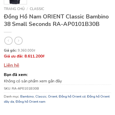
TRANG CHỦ
/
CLASSIC
Đồng Hồ Nam ORIENT Classic Bambino
38 Small Seconds RA-AP0101B30B
Giá
Giá
9.360.000
₫
8.611.200
gốc
hiện
₫
là:
tại
Liên hệ
9.360.000₫.
là:
Bạn đã xem:
8.611.200₫.
Không có sản phẩm xem gần đây
SKU:
RA-AP0101B30B
Danh mục:
Bambino
,
Classic
,
Orient
,
Đồng hồ Orient cơ
,
Đồng hồ Orient
dây da
,
Đồng hồ Orient nam