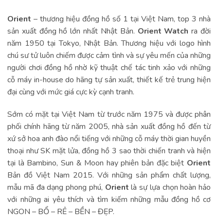
Orient
– thương hiệu đồng hồ số 1 tại Việt Nam, top 3 nhà
sản xuất đồng hồ lớn nhất Nhật Bản.
Orient Watch
ra đời
năm 1950 tại Tokyo, Nhật Bản. Thương hiệu với logo hình
chú sư tử luôn chiếm được cảm tình và sự yêu mến của những
người chơi đồng hồ nhờ kỹ thuật chế tác tinh xảo với những
cỗ máy in-house do hãng tự sản xuất, thiết kế trẻ trung hiện
đại cùng với mức giá cực kỳ cạnh tranh.
Sớm có mặt tại Việt Nam từ trước năm 1975 và được phân
phối chính hãng từ năm 2005, nhà sản xuất đồng hồ đến từ
xứ sở hoa anh đào nổi tiếng với những cỗ máy thời gian huyền
thoại như SK mặt lửa, đồng hồ 3 sao thời chiến tranh và hiện
tại là Bambino, Sun & Moon hay phiên bản đặc biệt
Orient
Bản đồ Việt Nam 2015. Với những sản phẩm chất lượng,
mẫu mã đa dạng phong phú,
Orient
là sự lựa chọn hoàn hảo
với những ai yêu thích và tìm kiếm những mẫu đồng hồ cơ
NGON – BỔ – RẺ – BỀN – ĐẸP.