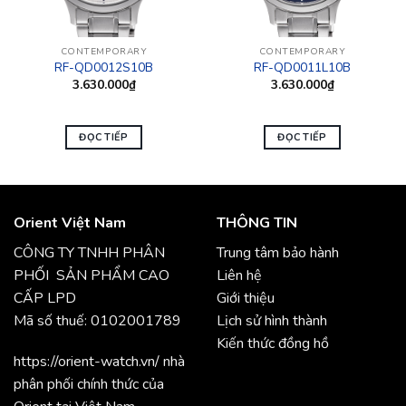
CONTEMPORARY
CONTEMPORARY
RF-QD0012S10B
RF-QD0011L10B
3.630.000
₫
3.630.000
₫
ĐỌC TIẾP
ĐỌC TIẾP
Orient Việt Nam
THÔNG TIN
CÔNG TY TNHH PHÂN
Trung tâm bảo hành
PHỐI SẢN PHẨM CAO
Liên hệ
CẤP LPD
Giới thiệu
Mã số thuế: 0102001789
Lịch sử hình thành
Kiến thức đồng hồ
https://orient-watch.vn/ nhà
phân phối chính thức của