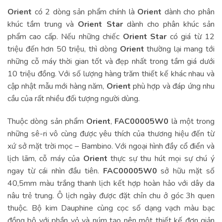
Orient
có 2 dòng sản phẩm chính là
Orient
dành cho phân
khúc tầm trung và
Orient Star
dành cho phân khúc sản
phẩm cao cấp. Nếu những chiếc
Orient Star
có giá từ 12
triệu đến hơn 50 triệu, thì dòng
Orient
thường lại mang tới
những cỗ máy thời gian tốt và đẹp nhất trong tầm giá dưới
10 triệu đồng. Với số lượng hàng trăm thiết kế khác nhau và
cập nhật mẫu mới hàng năm,
Orient
phù hợp và đáp ứng nhu
cầu của rất nhiều đối tượng người dùng.
Thuộc dòng sản phẩm
Orient
,
FAC00005W0
là một trong
những sê-ri vô cùng được yêu thích của thương hiệu đến từ
xứ sở mặt trời mọc – Bambino. Với ngoại hình đầy cổ điển và
lịch lãm, cỗ máy của
Orient
thực sự thu hút mọi sự chú ý
ngay từ cái nhìn đầu tiên.
FAC00005W0
sở hữu mặt số
40,5mm màu trắng thanh lịch kết hợp hoàn hảo với dây da
nâu trẻ trung. Ô lịch ngày được đặt chỉn chu ở góc 3h quen
thuộc. Bộ kim Dauphine cùng cọc số dạng vạch màu bạc
đồng bộ với phần vỏ và núm tạo nên một thiết kế đơn giản