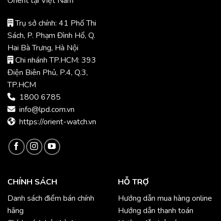
Orient tại Việt Nam
Trụ sở chính: 41 Phố Thi
Sách, P. Phạm Đình Hổ, Q.
Hai Bà Trưng, Hà Nội
Chi nhánh TP.HCM: 393
Điện Biên Phủ, P.4, Q.3,
TP.HCM
1800 6785
info@lpd.com.vn
https://orient-watch.vn
CHÍNH SÁCH
HỖ TRỢ
Danh sách điểm bán chính
Hướng dẫn mua hàng online
hãng
Hướng dẫn thanh toán