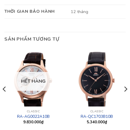
THỜI GIAN BẢO HÀNH
12 tháng
SẢN PHẨM TƯƠNG TỰ
HẾT HÀNG
CLASSIC
CLASSIC
RA-AG0022A10B
RA-QC1703B10B
9.830.000
₫
5.340.000
₫