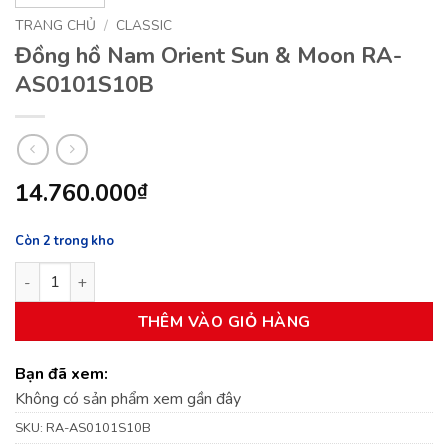
TRANG CHỦ
/
CLASSIC
Đồng hồ Nam Orient Sun & Moon RA-
AS0101S10B
14.760.000
₫
Còn 2 trong kho
Đồng hồ Nam Orient Sun & Moon RA-AS0101S10B số lượng
THÊM VÀO GIỎ HÀNG
Bạn đã xem:
Không có sản phẩm xem gần đây
SKU:
RA-AS0101S10B