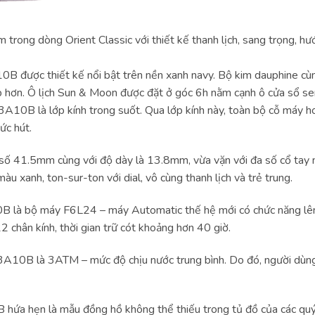
g dòng Orient Classic với thiết kế thanh lịch, sang trọng, hướ
B được thiết kế nổi bật trên nền xanh navy. Bộ kim dauphine cùn
cấp hơn. Ô lịch Sun & Moon được đặt ở góc 6h nằm cạnh ô cửa sổ s
A10B là lớp kính trong suốt. Qua lớp kính này, toàn bộ cỗ m
ức hút.
1.5mm cùng với độ dày là 13.8mm, vừa vặn với đa số cổ tay na
xanh, ton-sur-ton với dial, vô cùng thanh lịch và trẻ trung.
 là bộ máy F6L24 – máy Automatic thế hệ mới có chức năng lên 
2 chân kính, thời gian trữ cót khoảng hơn 40 giờ.
10B là 3ATM – mức độ chịu nước trung bình. Do đó, người dùng c
 hứa hẹn là mẫu đồng hồ không thể thiếu trong tủ đồ của các qu