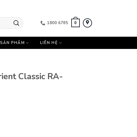
1800 6785
0
SẢN PHẨM
LIÊN HỆ
ent Classic RA-
 RA-AS0103A10B số lượng