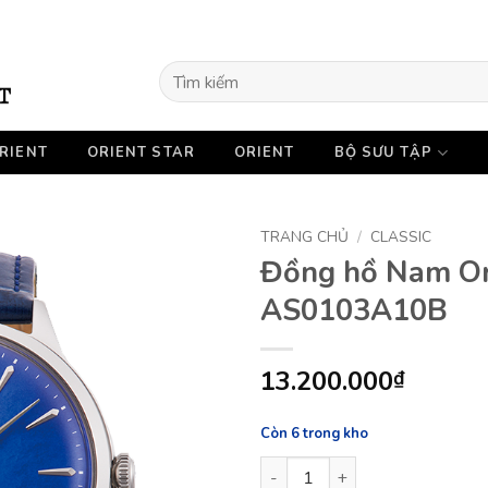
Tìm
kiếm:
RIENT
ORIENT STAR
ORIENT
BỘ SƯU TẬP
TRANG CHỦ
/
CLASSIC
Đồng hồ Nam Ori
AS0103A10B
13.200.000
₫
Còn 6 trong kho
Đồng hồ Nam Orient Classic