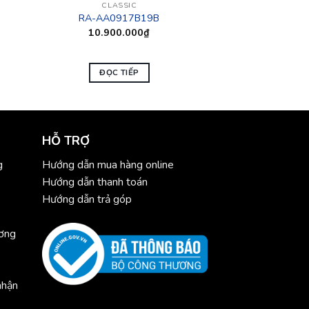
CLASSIC
RA-AA0917B19B
10.900.000
₫
ĐỌC TIẾP
HỖ TRỢ
g
Hướng dẫn mua hàng online
Hướng dẫn thanh toán
Hướng dẫn trả góp
ương
nhận