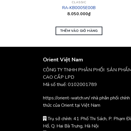
ASSIC
CLASSIC
028L10B
RA-KB0005E00B
0.000
₫
8.050.000
₫
O GIỎ HÀNG
THÊM VÀO GIỎ HÀNG
Orient Việt Nam
CÔNG TY TNHH PHÂN PHỐI SẢN PHẨ
CAO CẤP LPD
Mã số thuế: 0102001789
https://orient-watch.vn/ nhà phân phối chính
thức của Orient tại Việt Nam
Trụ sở chính: 41 Phố Thi Sách, P. Phạm Đ
Hổ, Q. Hai Bà Trưng, Hà Nội