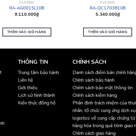
CLASSIC
CLASSIC
RA-AG0015L10B
RA-QC1703B10B
9.110.000
₫
5.340.000
₫
THÊM VÀO GIỎ HÀNG
THÊM VÀO GIỎ HÀNG
THÔNG TIN
CHÍNH SÁCH
M
Trung tâm bảo hành
Danh sách điểm bán chính hãn
Liên hệ
Chính sách bảo hành
Giới thiệu
Chính sách bảo mật thông tin
Lịch sử hình thành
Chính sách kiểm hàng
Kiến thức đồng hồ
Phân định trách nhiệm của th
nhân, tổ chức cung ứng dịch vụ
logistics về cung cấp chứng từ
ình
hàng hóa trong quá trình giao 
Chính sách giao hàng