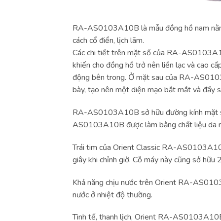
RA-AS0103A10B là mẫu đồng hồ nam nằm tron
cách cổ điển, lịch lãm.
Các chi tiết trên mặt số của RA-AS0103A10
khiến cho đồng hồ trở nên liền lạc và cao 
động bên trong. Ở mặt sau của RA-AS0103
bày, tạo nên một diện mạo bắt mắt và đầy s
RA-AS0103A10B sở hữu đường kính mặt số 4
AS0103A10B được làm bằng chất liệu da màu 
Trái tim của Orient Classic RA-AS0103A10B
giây khi chỉnh giờ. Cỗ máy này cũng sở hữu 2
Khả năng chịu nước trên Orient RA-AS0103A
nước ở nhiệt độ thường.
Tinh tế, thanh lịch, Orient RA-AS0103A10B