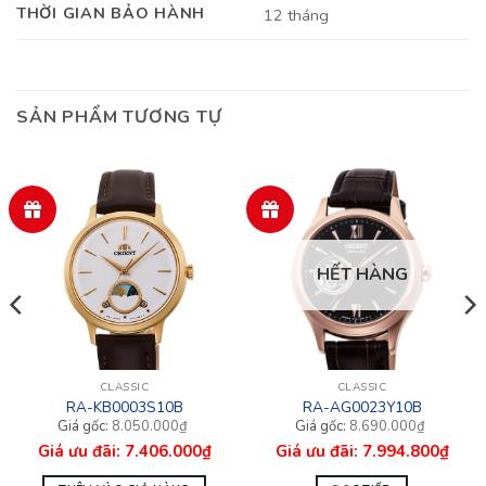
THỜI GIAN BẢO HÀNH
12 tháng
SẢN PHẨM TƯƠNG TỰ
HẾT HÀNG
CLASSIC
CLASSIC
RA-KB0003S10B
RA-AG0023Y10B
Giá
Giá
Giá
Giá
8.050.000
₫
8.690.000
₫
gốc
hiện
gốc
hiện
7.406.000
₫
7.994.800
₫
là:
tại
là:
tại
8.050.000₫.
là:
8.690.000₫.
là:
7.406.000₫.
7.994.800₫.