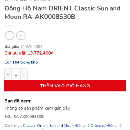
Đồng Hồ Nam ORIENT Classic Sun and
Moon RA-AK0008S30B
Giá
Giá
14.970.000
₫
13.772.400
gốc
hiện
₫
là:
tại
Còn 104 trong kho
14.970.000₫.
là:
Đồng Hồ Nam ORIENT Classic Sun and Moon RA-AK0008S30B 
13.772.400₫.
THÊM VÀO GIỎ HÀNG
Bạn đã xem:
Không có sản phẩm xem gần đây
SKU:
RA-AK0008S30B
Danh mục:
Classic
,
Orient
,
Sun and Moon
,
Đồng hồ Orient cơ
,
Đồng hồ