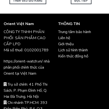
THÊM VÀO GIỎ HÀNG
ĐỌC TIẾP
Orient Việt Nam
THÔNG TIN
CÔNG TY TNHH PHÂN
Trung tâm bảo hành
PHỐI SẢN PHẨM CAO
Liên hệ
CẤP LPD
Giới thiệu
Mã số thuế: 0102001789
Lịch sử hình thành
Kiến thức đồng hồ
https://orient-watch.vn/ nhà
phân phối chính thức của
Orient tại Việt Nam
Trụ sở chính: 41 Phố Thi
Sách, P. Phạm Đình Hổ, Q.
Hai Bà Trưng, Hà Nội
Chi nhánh TP.HCM: 393
Điện Biên Phủ, P.4, Q.3,