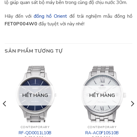
lộ giúp quan sát bộ máy bên trong cùng độ chịu nước 30m.
Hãy đến với
đồng hồ Orient
để trải nghiệm mẫu đồng hồ
FET0P004W0
đầy tuyệt vời này nhé!
SẢN PHẨM TƯƠNG TỰ
HẾT HÀNG
HẾT HÀNG
CONTEMPORARY
CONTEMPORARY
RF-QD0011L10B
RA-AC0F10S10B