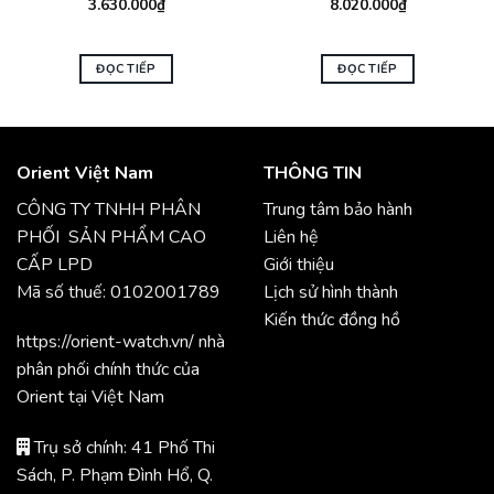
3.630.000
₫
8.020.000
₫
ĐỌC TIẾP
ĐỌC TIẾP
Orient Việt Nam
THÔNG TIN
CÔNG TY TNHH PHÂN
Trung tâm bảo hành
PHỐI SẢN PHẨM CAO
Liên hệ
CẤP LPD
Giới thiệu
Mã số thuế: 0102001789
Lịch sử hình thành
Kiến thức đồng hồ
https://orient-watch.vn/ nhà
phân phối chính thức của
Orient tại Việt Nam
Trụ sở chính: 41 Phố Thi
Sách, P. Phạm Đình Hổ, Q.