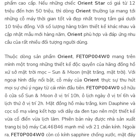
phẩm cao cấp. Nếu những chiếc
Orient Star
có giá từ 12
triệu đến hơn 50 triệu, thì dòng
Orient
thường lại mang tới
những cỗ máy thời gian tốt và đẹp nhất trong tầm giá dưới
10 triệu đồng. Với số lượng hàng trăm thiết kế khác nhau và
cập nhật mẫu mới hàng năm,
Orient
phù hợp và đáp ứng nhu
cầu của rất nhiều đối tượng người dùng.
Thuộc dòng sản phẩm
Orient
,
FET0P004W0
mang trên
mình một trong những thiết kế độc quyền của hãng đồng hồ
xứ sở mặt trời mọc – Sun & Moon (mặt trăng, mặt trời). Với
ngoại hình đầy nổi bật, cỗ máy của
Orient
thực sự thu hút
mọi sự chú ý ngay từ cái nhìn đầu tiên.
FET0P004W0
sở hữu
ô cửa sổ Sun & Moon ở vị trí 10h, ô lịch ngày ở vị trí 6h và
lịch thứ ở vị trí 2h. Mặt đồng hồ màu trắng, kim Dauphine và
cọc số mạ vàng kết hợp với dây da đen tạo nên một thiết kế
vừa cổ điển vừa lịch lãm. Phiên bản này được nhà sản xuất
trang bị bộ máy Cal.46B46 mạnh mẽ với 21 chân kính. Ngoài
ra,
FET0P004W0
còn có kính sapphire chống xước, mặt đáy