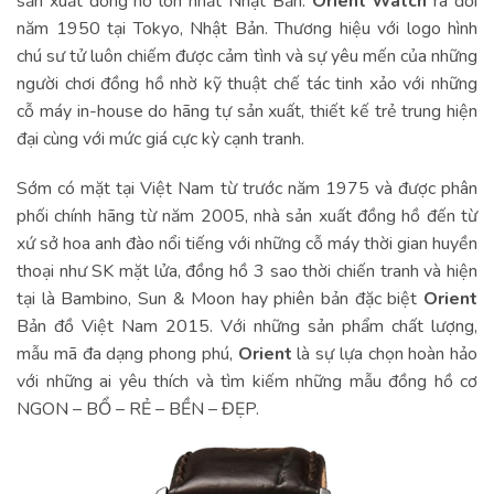
sản xuất đồng hồ lớn nhất Nhật Bản.
Orient Watch
ra đời
năm 1950 tại Tokyo, Nhật Bản. Thương hiệu với logo hình
chú sư tử luôn chiếm được cảm tình và sự yêu mến của những
người chơi đồng hồ nhờ kỹ thuật chế tác tinh xảo với những
cỗ máy in-house do hãng tự sản xuất, thiết kế trẻ trung hiện
đại cùng với mức giá cực kỳ cạnh tranh.
Sớm có mặt tại Việt Nam từ trước năm 1975 và được phân
phối chính hãng từ năm 2005, nhà sản xuất đồng hồ đến từ
xứ sở hoa anh đào nổi tiếng với những cỗ máy thời gian huyền
thoại như SK mặt lửa, đồng hồ 3 sao thời chiến tranh và hiện
tại là Bambino, Sun & Moon hay phiên bản đặc biệt
Orient
Bản đồ Việt Nam 2015. Với những sản phẩm chất lượng,
mẫu mã đa dạng phong phú,
Orient
là sự lựa chọn hoàn hảo
với những ai yêu thích và tìm kiếm những mẫu đồng hồ cơ
NGON – BỔ – RẺ – BỀN – ĐẸP.