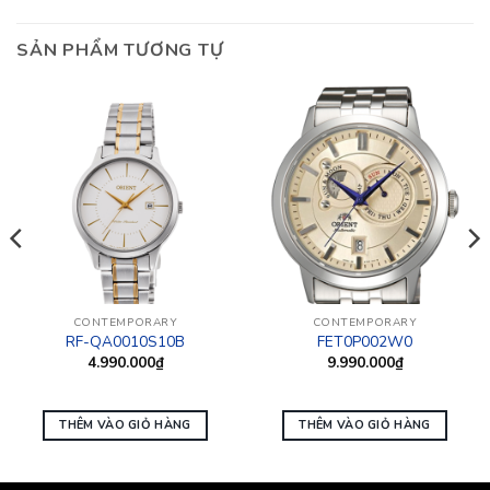
SẢN PHẨM TƯƠNG TỰ
CONTEMPORARY
CONTEMPORARY
RF-QA0010S10B
FET0P002W0
4.990.000
₫
9.990.000
₫
THÊM VÀO GIỎ HÀNG
THÊM VÀO GIỎ HÀNG