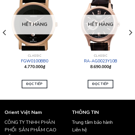
HẾT HÀNG
HẾT HÀNG
CLASSIC
CLASSIC
FGW0100BB0
RA-AG0023Y10B
4.770.000
₫
8.690.000
₫
ĐỌC TIẾP
ĐỌC TIẾP
Orient Việt Nam
THÔNG TIN
CÔNG TY TNHH PHÂN
Trung tâm bảo hành
PHỐI SẢN PHẨM CAO
Liên hệ