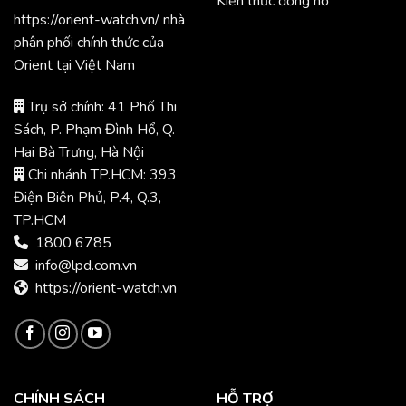
Kiến thức đồng hồ
https://orient-watch.vn/ nhà
phân phối chính thức của
Orient tại Việt Nam
Trụ sở chính: 41 Phố Thi
Sách, P. Phạm Đình Hổ, Q.
Hai Bà Trưng, Hà Nội
Chi nhánh TP.HCM: 393
Điện Biên Phủ, P.4, Q.3,
TP.HCM
1800 6785
info@lpd.com.vn
https://orient-watch.vn
CHÍNH SÁCH
HỖ TRỢ