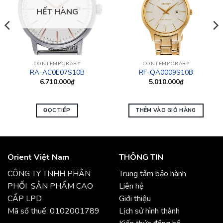
HẾT HÀNG
CONTEMPORARY
CONTEMPORARY
RA-AC0E07S10B
RF-QA0009S10B
6.710.000
₫
5.010.000
₫
ĐỌC TIẾP
THÊM VÀO GIỎ HÀNG
Orient Việt Nam
THÔNG TIN
CÔNG TY TNHH PHÂN
Trung tâm bảo hành
PHỐI SẢN PHẨM CAO
Liên hệ
CẤP LPD
Giới thiệu
Mã số thuế: 0102001789
Lịch sử hình thành