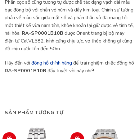
Phần cọc số cũng tương tự được chế tác dạng vạch dài màu
bạc đồng bộ với phần vỏ núm và dây kim loại. Chính sự tương
phản về màu sắc giữa mặt số và phần thân vỏ đã mang tới
một thiết kế vừa nam tính, khỏe khoắn lại giữ được vẻ tinh tế,
hài hòa.
RA-SP0001B10B
được Orient trang bị bộ máy
điện tử Cal.VL582, kính cứng chịu lực, vỏ thép không gỉ cùng
độ chịu nước lên đến 50m.
Hãy đến với
đồng hồ chính hãng
để trải nghiệm chiếc đồng hồ
RA-SP0001B10B
đầy tuyệt vời này nhé!
SẢN PHẨM TƯƠNG TỰ