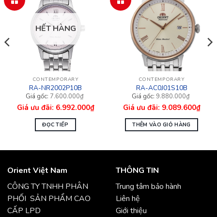
HẾT HÀNG
CONTEMPORARY
CONTEMPORARY
RA-NR2002P10B
RA-AC0J01S10B
Giá
Giá
Giá
Giá
7.600.000
₫
9.880.000
₫
gốc
hiện
gốc
hiện
6.992.000
₫
9.089.600
₫
là:
tại
là:
tại
7.600.000₫.
là:
9.880.000₫.
là:
6.992.000₫.
9.089.600₫.
ĐỌC TIẾP
THÊM VÀO GIỎ HÀNG
Orient Việt Nam
THÔNG TIN
CÔNG TY TNHH PHÂN
Trung tâm bảo hành
PHỐI SẢN PHẨM CAO
Liên hệ
CẤP LPD
Giới thiệu