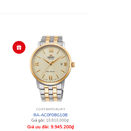
CONTEMPORARY
RA-AC0F08G10B
Giá
Giá
10.810.000
₫
gốc
hiện
9.945.200
₫
là:
tại