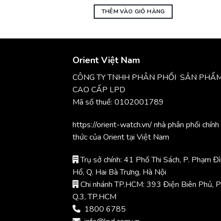
9.150.000₫.
là:
3.6
là:
8.418.000₫.
3.3
O GIỎ HÀNG
THÊM VÀO GIỎ HÀNG
Orient Việt Nam
CÔNG TY TNHH PHÂN PHỐI SẢN PHẨ
CAO CẤP LPD
Mã số thuế: 0102001789
https://orient-watch.vn/ nhà phân phối chính
thức của Orient tại Việt Nam
Trụ sở chính: 41 Phố Thi Sách, P. Phạm Đ
Hổ, Q. Hai Bà Trưng, Hà Nội
Chi nhánh TP.HCM: 393 Điện Biên Phủ, P
Q.3, TP.HCM
1800 6785