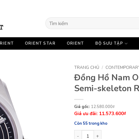
Tìm
kiếm:
RIENT
ORIENT STAR
ORIENT
BỘ SƯU TẬP
TRANG CHỦ
/
CONTEMPORAR
Đồng Hồ Nam O
Semi-skeleton
Giá
Giá
12.580.000
₫
11.573.600
gốc
hiện
₫
là:
tại
Còn 55 trong kho
12.580.000₫.
là:
Đồng Hồ Nam ORIENT Contem
11.573.600₫.