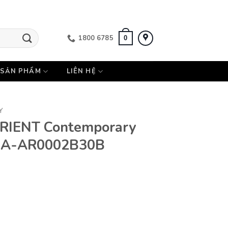
1800 6785
0
SẢN PHẨM
LIÊN HỆ
Y
RIENT Contemporary
 RA-AR0002B30B
porary Semi-skeleton RA-AR0002B30B số lượng