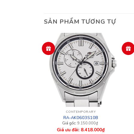
SẢN PHẨM TƯƠNG TỰ
MPORARY
CONTEMPORARY
009S10B
RA-AK0603S10B
Giá
Giá
Giá
Giá
.200.000
₫
9.150.000
₫
gốc
hiện
gốc
hiệ
4.784.000
₫
8.418.000
₫
là:
tại
là:
tại