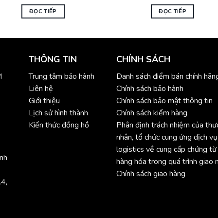
30.000₫.
4.990.000₫.
là:
39.600₫.
4.590.800₫.
ĐỌC TIẾP
ĐỌC TIẾP
THÔNG TIN
CHÍNH SÁCH
M
Trung tâm bảo hành
Danh sách điểm bán chính hãn
Liên hệ
Chính sách bảo hành
Giới thiệu
Chính sách bảo mật thông tin
Lịch sử hình thành
Chính sách kiểm hàng
Kiến thức đồng hồ
Phân định trách nhiệm của th
nhân, tổ chức cung ứng dịch vụ
logistics về cung cấp chứng từ
ình
hàng hóa trong quá trình giao 
Chính sách giao hàng
.4,