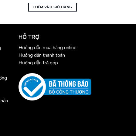
10.810.000₫.
là:
9.945.200₫.
THÊM VÀO GIỎ HÀNG
HỖ TRỢ
g
Hướng dẫn mua hàng online
Hướng dẫn thanh toán
Hướng dẫn trả góp
ương
nhận