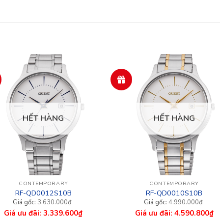
HẾT HÀNG
HẾT HÀNG
CONTEMPORARY
CONTEMPORARY
RF-QD0012S10B
RF-QD0010S10B
Giá
Giá
3.630.000
₫
4.990.000
₫
n
gốc
hiện
3.339.600
₫
4.590.800
₫
là:
tại