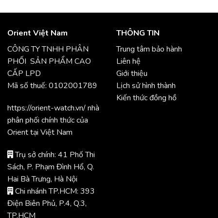
Orient Việt Nam
THÔNG TIN
CÔNG TY TNHH PHÂN
Trung tâm bảo hành
PHỐI SẢN PHẨM CAO
Liên hệ
CẤP LPD
Giới thiệu
Mã số thuế: 0102001789
Lịch sử hình thành
Kiến thức đồng hồ
https://orient-watch.vn/ nhà
phân phối chính thức của
Orient tại Việt Nam
Trụ sở chính: 41 Phố Thi
Sách, P. Phạm Đình Hổ, Q.
Hai Bà Trưng, Hà Nội
Chi nhánh TP.HCM: 393
Điện Biên Phủ, P.4, Q.3,
TP.HCM