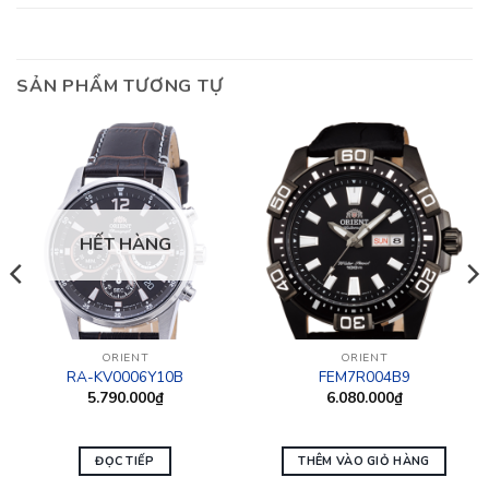
SẢN PHẨM TƯƠNG TỰ
HẾT HÀNG
ORIENT
ORIENT
RA-KV0006Y10B
FEM7R004B9
5.790.000
₫
6.080.000
₫
ĐỌC TIẾP
THÊM VÀO GIỎ HÀNG