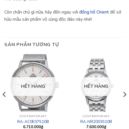
Còn chần chừ gì nữa, hãy đến ngay với
đồng hồ Orient
để sở
hữu mẫu sản phẩm vô cùng độc đáo này nhé!
SẢN PHẨM TƯƠNG TỰ
HẾT HÀNG
HẾT HÀNG
CONTEMPORARY
CONTEMPORARY
RA-AC0E07S10B
RA-NR2003S10B
6.710.000
₫
7.600.000
₫