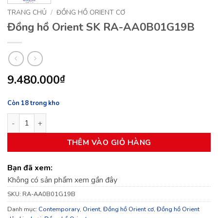
TRANG CHỦ
/
ĐỒNG HỒ ORIENT CƠ
Đồng hồ Orient SK RA-AA0B01G19B
9.480.000
₫
Còn 18 trong kho
Đồng hồ Orient SK RA-AA0B01G19B số lượng
THÊM VÀO GIỎ HÀNG
Bạn đã xem:
Không có sản phẩm xem gần đây
SKU:
RA-AA0B01G19B
Danh mục:
Contemporary
,
Orient
,
Đồng hồ Orient cơ
,
Đồng hồ Orient