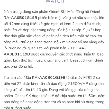
Nằm trong dòng sản phẩm Orient SK, Mẫu đồng hồ Orient
RA-AA0B01G19B
phiên bản mặt vàng sở hữu size mặt lên
tới 42mm cùng thiết kế góc cạnh, đi kèm 2 núm điều chỉnh,
toát lên vẻ đẹp đặc trưng riêng của bộ sưu tập. Sự kết hợp
độc đáo giữa sắc vàng và phần nền đen trên mặt số tạo lên
tông màu chủ đạo sang trọng, bộ kim và cọc số mạ vàng đầy
lôi cuốn người quan sát. Với phiên bản 2019,
RA-
AA0B01G19B
được giữ nguyên các chức năng hiển thị bao
gồm: Lịch thứ, lịch ngày, chức năng vành bezel với núm chỉnh
góc phải đồng hồ.
Trái tim của Mẫu
RA-AA0B01G19B
là cỗ máy F6922 cải
tiến với 22 chân kính, tần số dao động 21600VHP cùng khả
năng trữ cót lên tới 40 giờ. Đúng với tên gọi của dòng sản
phẩm, Orient SK được thiết kế độ chịu nước lên tới 50m, đảm
bảo đồng hồ hoạt động trơn tru và an toàn khi sử dụng trong
môi trường nước.