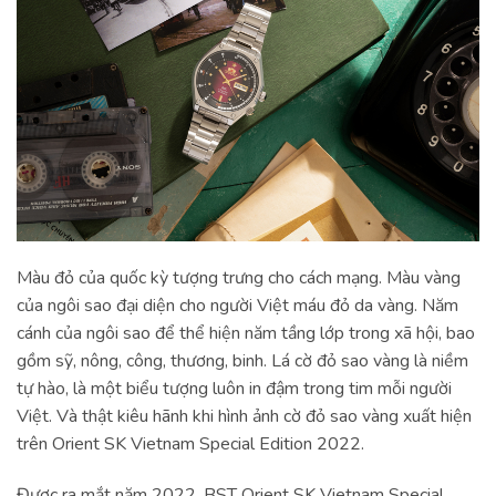
Màu đỏ của quốc kỳ tượng trưng cho cách mạng. Màu vàng
của ngôi sao đại diện cho người Việt máu đỏ da vàng. Năm
cánh của ngôi sao để thể hiện năm tầng lớp trong xã hội, bao
gồm sỹ, nông, công, thương, binh. Lá cờ đỏ sao vàng là niềm
tự hào, là một biểu tượng luôn in đậm trong tim mỗi người
Việt. Và thật kiêu hãnh khi hình ảnh cờ đỏ sao vàng xuất hiện
trên Orient SK Vietnam Special Edition 2022.
Được ra mắt năm 2022, BST Orient SK Vietnam Special