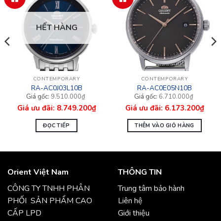
HẾT HÀNG
CONTEMPORARY
CONTEMPORARY
RA-AC0J03L10B
RA-AC0E05N10B
Giá
Giá
Giá
Giá
9.510.000
₫
6.710.000
₫
gốc
hiện
gốc
hiện
8.749.200
₫
6.173.200
₫
là:
tại
là:
tại
9.510.000₫.
là:
6.710.000₫.
là:
8.749.200₫.
6.173.200₫.
ĐỌC TIẾP
THÊM VÀO GIỎ HÀNG
Orient Việt Nam
THÔNG TIN
CÔNG TY TNHH PHÂN
Trung tâm bảo hành
PHỐI SẢN PHẨM CAO
Liên hệ
CẤP LPD
Giới thiệu