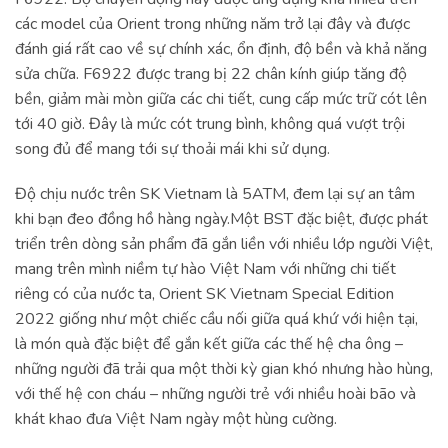
các model của Orient trong những năm trở lại đây và được
đánh giá rất cao về sự chính xác, ổn định, độ bền và khả năng
sửa chữa. F6922 được trang bị 22 chân kính giúp tăng độ
bền, giảm mài mòn giữa các chi tiết, cung cấp mức trữ cót lên
tới 40 giờ. Đây là mức cót trung bình, không quá vượt trội
song đủ để mang tới sự thoải mái khi sử dụng.
Độ chịu nước trên SK Vietnam là 5ATM, đem lại sự an tâm
khi bạn đeo đồng hồ hàng ngày.Một BST đặc biệt, được phát
triển trên dòng sản phẩm đã gắn liền với nhiều lớp người Việt,
mang trên mình niềm tự hào Việt Nam với những chi tiết
riêng có của nước ta, Orient SK Vietnam Special Edition
2022 giống như một chiếc cầu nối giữa quá khứ với hiện tại,
là món quà đặc biệt để gắn kết giữa các thế hệ cha ông –
những người đã trải qua một thời kỳ gian khó nhưng hào hùng,
với thế hệ con cháu – những người trẻ với nhiều hoài bão và
khát khao đưa Việt Nam ngày một hùng cường.