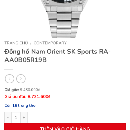
TRANG CHỦ
/
CONTEMPORARY
Đồng hồ Nam Orient SK Sports RA-
AA0B05R19B
Giá
Giá
9.480.000
₫
8.721.600
gốc
hiện
₫
là:
tại
Còn 18 trong kho
9.480.000₫.
là:
Đồng hồ Nam Orient SK Sports RA-AA0B05R19B số lượng
8.721.600₫.
THÊM VÀO GIỎ HÀNG