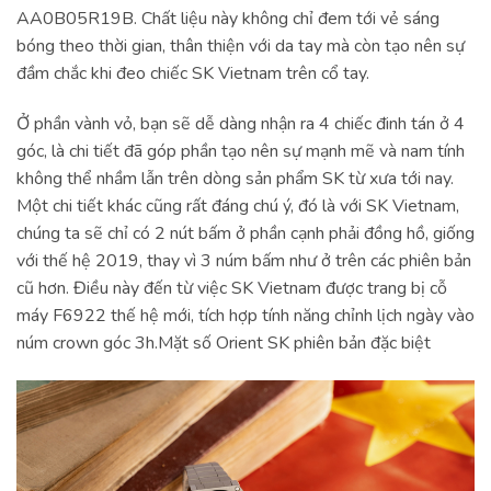
AA0B05R19B. Chất liệu này không chỉ đem tới vẻ sáng
bóng theo thời gian, thân thiện với da tay mà còn tạo nên sự
đầm chắc khi đeo chiếc SK Vietnam trên cổ tay.
Ở phần vành vỏ, bạn sẽ dễ dàng nhận ra 4 chiếc đinh tán ở 4
góc, là chi tiết đã góp phần tạo nên sự mạnh mẽ và nam tính
không thể nhầm lẫn trên dòng sản phẩm SK từ xưa tới nay.
Một chi tiết khác cũng rất đáng chú ý, đó là với SK Vietnam,
chúng ta sẽ chỉ có 2 nút bấm ở phần cạnh phải đồng hồ, giống
với thế hệ 2019, thay vì 3 núm bấm như ở trên các phiên bản
cũ hơn. Điều này đến từ việc SK Vietnam được trang bị cỗ
máy F6922 thế hệ mới, tích hợp tính năng chỉnh lịch ngày vào
núm crown góc 3h.Mặt số Orient SK phiên bản đặc biệt