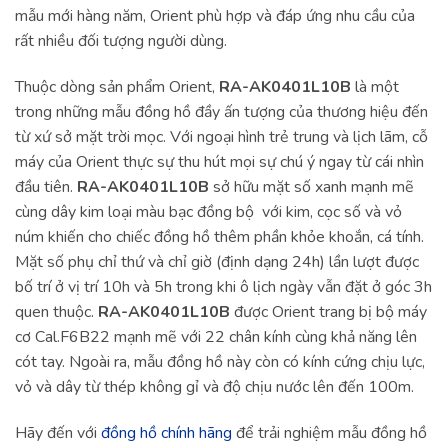
mẫu mới hàng năm, Orient phù hợp và đáp ứng nhu cầu của
rất nhiều đối tượng người dùng.
Thuộc dòng sản phẩm Orient,
RA-AK0401L10B
là một
trong những mẫu đồng hồ đầy ấn tượng của thương hiệu đến
từ xứ sở mặt trời mọc. Với ngoại hình trẻ trung và lịch lãm, cỗ
máy của Orient thực sự thu hút mọi sự chú ý ngay từ cái nhìn
đầu tiên.
RA-AK0401L10B
sở hữu mặt số xanh mạnh mẽ
cùng dây kim loại màu bạc đồng bộ với kim, cọc số và vỏ
núm khiến cho chiếc đồng hồ thêm phần khỏe khoắn, cá tính.
Mặt số phụ chỉ thứ và chỉ giờ (định dạng 24h) lần lượt được
bố trí ở vị trí 10h và 5h trong khi ô lịch ngày vẫn đặt ở góc 3h
quen thuộc.
RA-AK0401L10B
được Orient trang bị bộ máy
cơ Cal.F6B22 mạnh mẽ với 22 chân kính cùng khả năng lên
cót tay. Ngoài ra, mẫu đồng hồ này còn có kính cứng chịu lực,
vỏ và dây từ thép không gỉ và độ chịu nước lên đến 100m.
Hãy đến với
đồng hồ chính hãng
để trải nghiệm mẫu đồng hồ