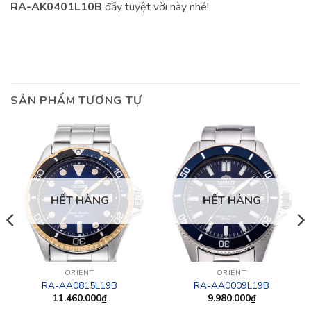
RA-AK0401L10B
đầy tuyệt vời này nhé!
SẢN PHẨM TƯƠNG TỰ
HẾT HÀNG
HẾT HÀNG
ORIENT
ORIENT
RA-AA0815L19B
RA-AA0009L19B
11.460.000
₫
9.980.000
₫