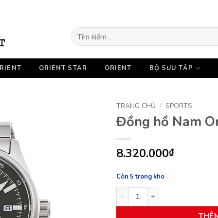
Tìm
kiếm:
RIENT
ORIENT STAR
ORIENT
BỘ SƯU TẬP
TRANG CHỦ
/
SPORTS
Đồng hồ Nam O
8.320.000
₫
Còn 5 trong kho
Đồng hồ Nam Orient RA-AK04
THÊ