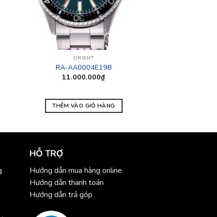
ORIENT
RA-AA0004E19B
11.000.000
₫
THÊM VÀO GIỎ HÀNG
HỖ TRỢ
g
Hướng dẫn mua hàng online
Hướng dẫn thanh toán
Hướng dẫn trả góp