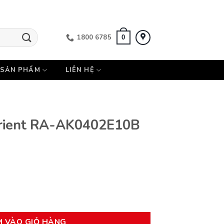
1800 6785
0
SẢN PHẨM
LIÊN HỆ
rient RA-AK0402E10B
02E10B số lượng
M VÀO GIỎ HÀNG