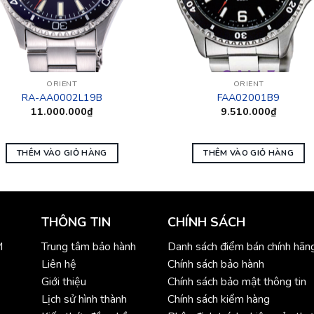
ORIENT
ORIENT
RA-AA0002L19B
FAA02001B9
11.000.000
₫
9.510.000
₫
THÊM VÀO GIỎ HÀNG
THÊM VÀO GIỎ HÀNG
THÔNG TIN
CHÍNH SÁCH
M
Trung tâm bảo hành
Danh sách điểm bán chính hãn
Liên hệ
Chính sách bảo hành
Giới thiệu
Chính sách bảo mật thông tin
Lịch sử hình thành
Chính sách kiểm hàng