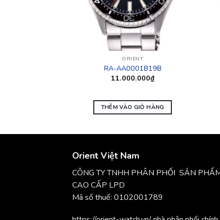
IENT
ORIENT
2009D9
RA-AA0001B19B
0.000
₫
11.000.000
₫
O GIỎ HÀNG
THÊM VÀO GIỎ HÀNG
Orient Việt Nam
CÔNG TY TNHH PHÂN PHỐI SẢN PHẨ
CAO CẤP LPD
Mã số thuế: 0102001789
https://orient-watch.vn/ nhà phân phối chính