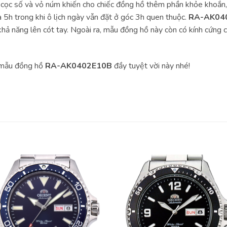
cọc số và vỏ núm khiến cho chiếc đồng hồ thêm phần khỏe khoắn, cá
và 5h trong khi ô lịch ngày vẫn đặt ở góc 3h quen thuộc.
RA-AK04
 năng lên cót tay. Ngoài ra, mẫu đồng hồ này còn có kính cứng ch
 mẫu đồng hồ
RA-AK0402E10B
đầy tuyệt vời này nhé!