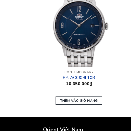
 HÀNG
MPORARY
CONTEMPORARY
011L10B
RA-AC0J09L10B
0.000
₫
10.650.000
₫
 TIẾP
THÊM VÀO GIỎ HÀNG
Orient Việt Nam