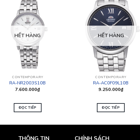
HẾT HÀNG
HẾT HÀNG
CONTEMPORARY
CONTEMPORARY
RA-NR2003S10B
RA-AC0F09L10B
7.600.000
₫
9.250.000
₫
ĐỌC TIẾP
ĐỌC TIẾP
THÔNG TIN
CHÍNH SÁCH