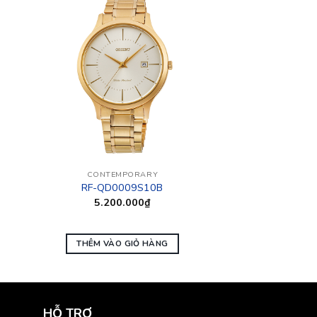
CONTEMPORARY
RF-QD0009S10B
5.200.000
₫
THÊM VÀO GIỎ HÀNG
HỖ TRỢ