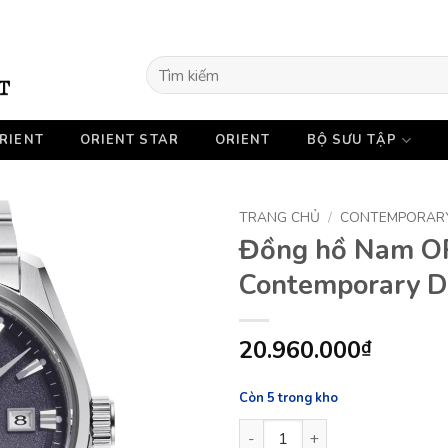
Tìm
kiếm:
RIENT
ORIENT STAR
ORIENT
BỘ SƯU TẬP
TRANG CHỦ
/
CONTEMPORAR
Đồng hồ Nam O
Contemporary 
20.960.000
₫
Còn 5 trong kho
Đồng hồ Nam ORIENT STAR C