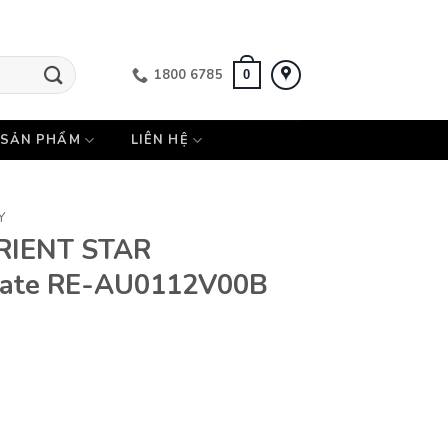
1800 6785
0
SẢN PHẨM
LIÊN HỆ
Y
RIENT STAR
Date RE-AU0112V00B
ontemporary Date RE-AU0112V00B số lượng