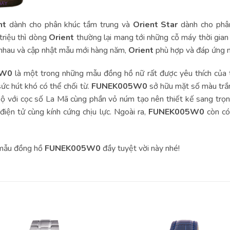
nt
dành cho phân khúc tầm trung và
Orient Star
dành cho phân
triệu thì dòng
Orient
thường lại mang tới những cỗ máy thời gian 
 nhau và cập nhật mẫu mới hàng năm,
Orient
phù hợp và đáp ứng nh
5W0
là một trong những mẫu đồng hồ nữ rất được yêu thích của 
ức hút khó có thể chối từ.
FUNEK005W0
sở hữu mặt số màu trắ
bộ với cọc số La Mã cùng phần vỏ núm tạo nên thiết kế sang tr
iện tử cùng kính cứng chịu lực. Ngoài ra,
FUNEK005W0
còn có
 mẫu đồng hồ
FUNEK005W0
đầy tuyệt vời này nhé!