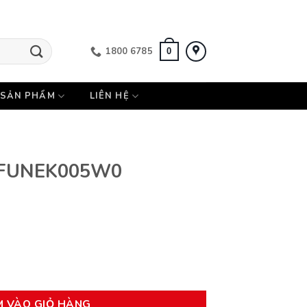
1800 6785
0
SẢN PHẨM
LIÊN HỆ
t FUNEK005W0
số lượng
M VÀO GIỎ HÀNG