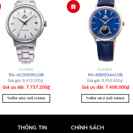
CLASSIC
CLASSIC
RA-AC0009S10B
RA-KB0004A10B
Giá
Giá
8.410.000
₫
8.050.000
₫
n
gốc
hiện
7.737.200
₫
7.406.000
₫
là:
tại
10.000₫.
8.050.000₫.
là:
37.200₫.
7.406.000₫.
THÊM VÀO GIỎ HÀNG
THÊM VÀO GIỎ HÀNG
THÔNG TIN
CHÍNH SÁCH