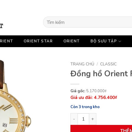
Tìm
kiếm:
RIENT
ORIENT STAR
ORIENT
BỘ SƯU TẬP
TRANG CHỦ
/
CLASSIC
Đồng hồ Orien
Giá
Giá
5.170.000
₫
4.756.400
gốc
hiện
₫
là:
tại
Còn 3 trong kho
5.170.000₫.
là:
Đồng hồ Orient FUNEK005W0 
4.756.400₫.
THÊ