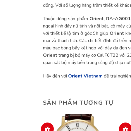
đồng. Với số lượng hàng trăm thiết kế khác
Thuộc dòng sản phẩm
Orient
,
RA-AG001
ngoại hình đầy nữ tính và nổi bật, cỗ máy c
với thiết kế lộ tim ở góc 9h giúp
Orient
kh
mại và thanh lịch. Các chi tiết đính đá trê
màu bạc bóng bẩy kết hợp với dây da đen vô
Orient
trang bị bộ máy cơ Cal.F6T22 với 22 
quan sát bộ máy bên trong cùng độ chịu nư
Hãy đến với
Orient Vietnam
để trải nghi
SẢN PHẨM TƯƠNG TỰ