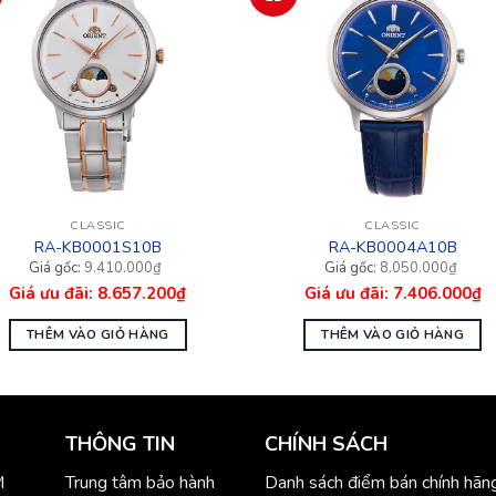
CLASSIC
CLASSIC
RA-KB0001S10B
RA-KB0004A10B
Giá
Giá
9.410.000
₫
8.050.000
₫
n
gốc
hiện
8.657.200
₫
7.406.000
₫
là:
tại
10.000₫.
8.050.000₫.
là:
57.200₫.
7.406.000₫.
THÊM VÀO GIỎ HÀNG
THÊM VÀO GIỎ HÀNG
THÔNG TIN
CHÍNH SÁCH
M
Trung tâm bảo hành
Danh sách điểm bán chính hãn