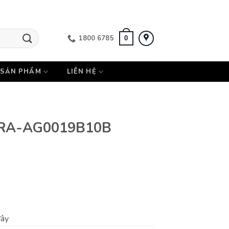
1800 6785
0
SẢN PHẨM
LIÊN HỆ
t RA-AG0019B10B
đây