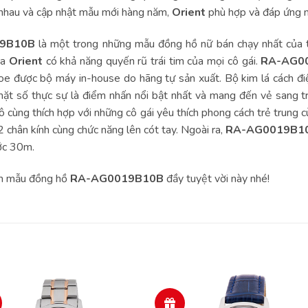
 nhau và cập nhật mẫu mới hàng năm,
Orient
phù hợp và đáp ứng nh
9B10B
là một trong những mẫu đồng hồ nữ bán chạy nhất của t
ủa
Orient
có khả năng quyến rũ trái tim của mọi cô gái.
RA-AG0
oe được bộ máy in-house do hãng tự sản xuất. Bộ kim lá cách đ
n mặt số thực sự là điểm nhấn nổi bật nhất và mang đến vẻ sang t
 cùng thích hợp với những cô gái yêu thích phong cách trẻ trung
chân kính cùng chức năng lên cót tay. Ngoài ra,
RA-AG0019B1
ớc 30m.
ệm mẫu đồng hồ
RA-AG0019B10B
đầy tuyệt vời này nhé!