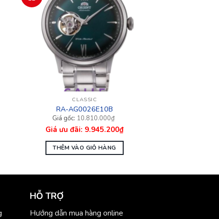
CLASSIC
RA-AG0026E10B
Giá
Giá
10.810.000
₫
gốc
hiện
9.945.200
₫
là:
tại
10.810.000₫.
là:
9.945.200₫.
THÊM VÀO GIỎ HÀNG
HỖ TRỢ
g
Hướng dẫn mua hàng online