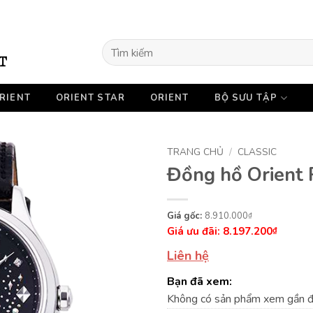
Tìm
kiếm:
RIENT
ORIENT STAR
ORIENT
BỘ SƯU TẬP
TRANG CHỦ
/
CLASSIC
Đồng hồ Orien
Giá
Giá
8.910.000
₫
8.197.200
gốc
hiện
₫
là:
tại
Liên hệ
8.910.000₫.
là:
Bạn đã xem:
8.197.200₫.
Không có sản phẩm xem gần 