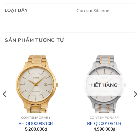
LOẠI DÂY
Cao su/ Silicone
SẢN PHẨM TƯƠNG TỰ
HẾT HÀNG
CONTEMPORARY
CONTEMPORARY
RF-QD0009S10B
RF-QD0010S10B
5.200.000
₫
4.990.000
₫