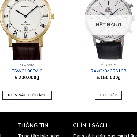
HẾT HÀNG
CLASSIC
CLASSIC
FGW0100FW0
RA-KV0405S10B
5.200.000
₫
6.150.000
₫
THÊM VÀO GIỎ HÀNG
ĐỌC TIẾP
THÔNG TIN
CHÍNH SÁCH
M
Trung tâm bảo hành
Danh sách điểm bán chính hãn