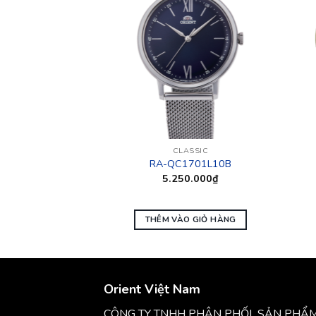
ASSIC
CLASSIC
027Y10B
RA-QC1701L10B
0.000
₫
5.250.000
₫
O GIỎ HÀNG
THÊM VÀO GIỎ HÀNG
Orient Việt Nam
CÔNG TY TNHH PHÂN PHỐI SẢN PHẨ