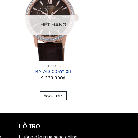
HẾT HÀNG
CLASSIC
RA-AK0005Y10B
9.330.000
₫
ĐỌC TIẾP
HỖ TRỢ
g
Hướng dẫn mua hàng online