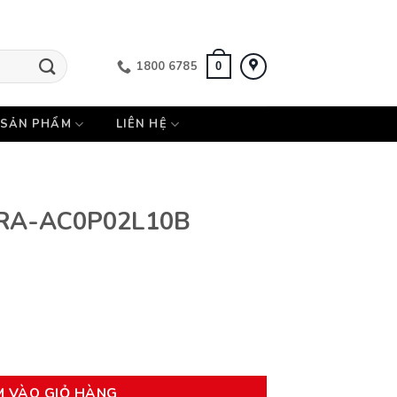
1800 6785
0
SẢN PHẨM
LIÊN HỆ
t RA-AC0P02L10B
0B số lượng
M VÀO GIỎ HÀNG