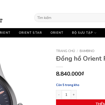
Tìm
kiếm:
RIENT
ORIENT STAR
ORIENT
BỘ SƯU TẬP
TRANG CHỦ
/
BAMBINO
Đồng hồ Orien
8.840.000
₫
Còn 5 trong kho
Đồng hồ Orient RA-AC0P02L1
THÊ