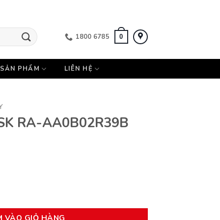
1800 6785
0
SẢN PHẨM
LIÊN HỆ
Y
t SK RA-AA0B02R39B
2R39B số lượng
M VÀO GIỎ HÀNG