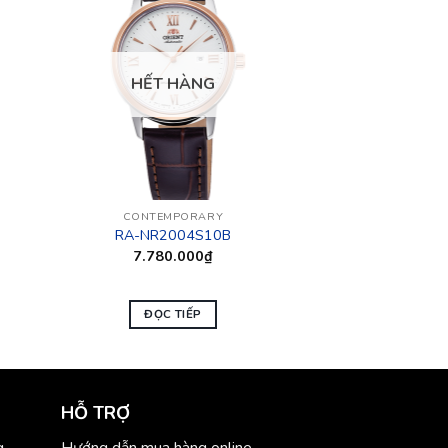
HẾT HÀNG
CONTEMPORARY
RA-NR2004S10B
7.780.000
₫
ĐỌC TIẾP
HỖ TRỢ
g
Hướng dẫn mua hàng online