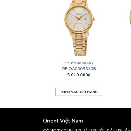
 HÀNG
MPORARY
CONTEMPORARY
002P10B
RF-QA0009S10B
0.000
₫
5.010.000
₫
 TIẾP
THÊM VÀO GIỎ HÀNG
Orient Việt Nam
CÔNG TY TNHH PHÂN PHỐI SẢN PHẨ