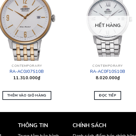
HẾT HÀNG
CONTEMPORARY
CONTEMPORARY
RA-AC0J07S10B
RA-AC0F10S10B
11.310.000
₫
8.020.000
₫
THÊM VÀO GIỎ HÀNG
ĐỌC TIẾP
THÔNG TIN
CHÍNH SÁCH
M
Trung tâm bảo hành
Danh sách điểm bán chính hãn