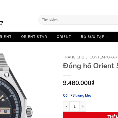
Tìm
kiếm:
RIENT
ORIENT STAR
ORIENT
BỘ SƯU TẬP
TRANG CHỦ
/
CONTEMPORAR
Đồng hồ Orien
9.480.000
₫
Còn 78 trong kho
Đồng hồ Orient SK RA-AA0B0
THÊ