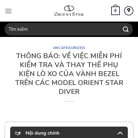
Bỏ
qua
0
nội
dung
Tìm
kiếm:
UNCATEGORIZED
THÔNG BÁO: VỀ VIỆC MIỄN PHÍ
KIỂM TRA VÀ THAY THẾ PHỤ
KIỆN LÒ XO CỦA VÀNH BEZEL
TRÊN CÁC MODEL ORIENT STAR
DIVER
Nội dung chính