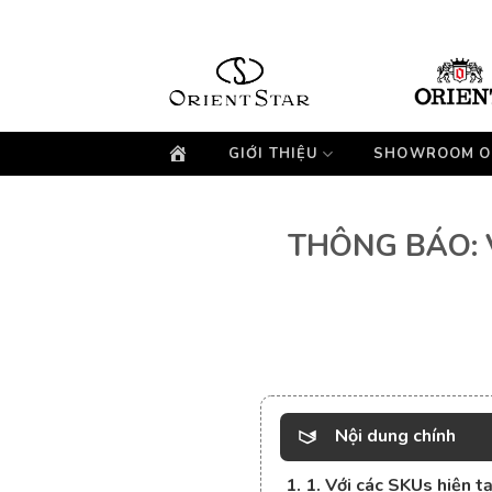
Bỏ
qua
nội
dung
GIỚI THIỆU
SHOWROOM O
THÔNG BÁO: 
Nội dung chính
1. 1. Với các SKUs hiện tạ