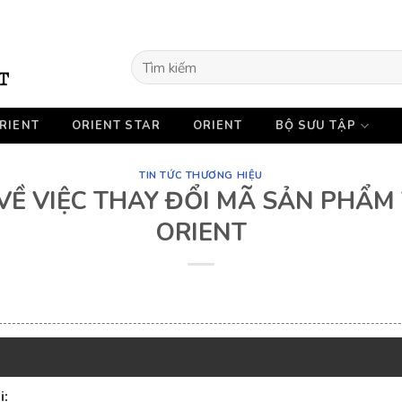
Tìm
kiếm:
RIENT
ORIENT STAR
ORIENT
BỘ SƯU TẬP
TIN TỨC THƯƠNG HIỆU
VỀ VIỆC THAY ĐỔI MÃ SẢN PHẨM
ORIENT
i: