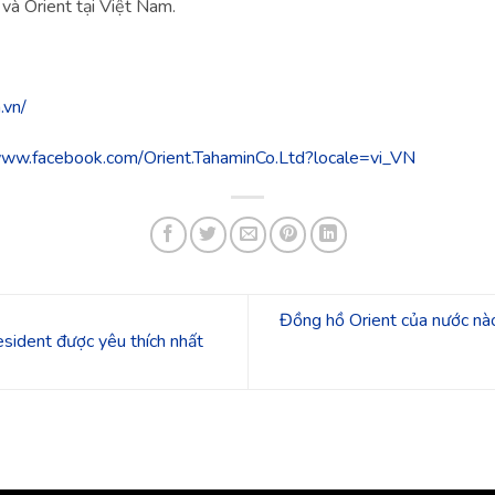
 và Orient tại Việt Nam.
.vn/
www.facebook.com/Orient.TahaminCo.Ltd?locale=vi_VN
Đồng hồ Orient của nước nà
sident được yêu thích nhất