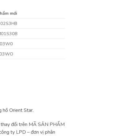
phẩm mới
002S3HB
M01S30B
003W0
003WO
 hồ Orient Star.
 sự thay đổi trên MÃ SẢN PHẨM
 công ty LPD – đơn vị phân