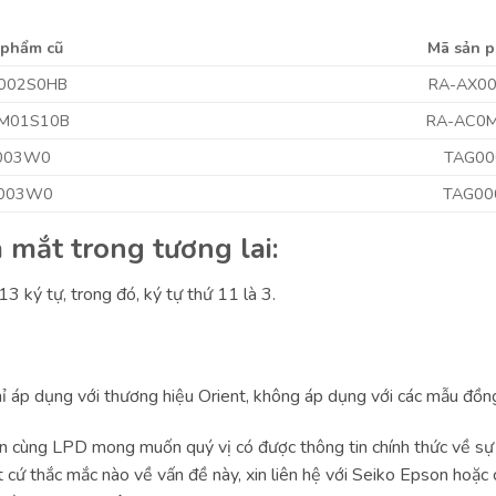
 phẩm cũ
Mã sản 
002S0HB
RA-AX0
M01S10B
RA-AC0
003W0
TAG0
003W0
TAG0
a mắt trong tương lai:
ký tự, trong đó, ký tự thứ 11 là 3.
ỉ áp dụng với thương hiệu Orient, không áp dụng với các mẫu đồng
on cùng LPD mong muốn quý vị có được thông tin chính thức về
 cứ thắc mắc nào về vấn đề này, xin liên hệ với Seiko Epson hoặc