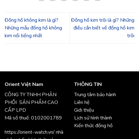
Đồng hồ không kim là gì?
Đồng hồ kim trôi là gì? Những
Những mẫu đồng hồ không
điều cần biết về đồng hồ kim
kim nổi tiếng nhất
trôi
Orient Việt Nam
THÔNG TIN
CÔNG TY TNHH PHÂN
Trung tâm bảo hành
PHỐI SẢN PHẨM CAO
Liên hệ
CẤP LPD
Giới thiệu
Mã số thuế: 0102001789
Lịch sử hình thành
Kiến thức đồng hồ
https://orient-watch.vn/ nhà