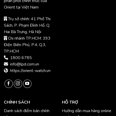
phân phối chính thức của
Orient tại Việt Nam
Trụ sở chính: 41 Phố Thi
Sách, P. Phạm Đình Hổ, Q.
Hai Bà Trưng, Hà Nội
Chi nhánh TP.HCM: 393
Điện Biên Phủ, P.4, Q.3,
TP.HCM
1800 6785
info@lpd.com.vn
https://orient-watch.vn
CHÍNH SÁCH
HỖ TRỢ
Danh sách điểm bán chính
Hướng dẫn mua hàng online