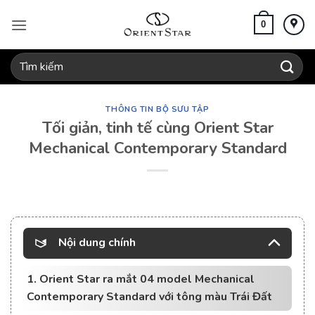
Bỏ
qua
0
nội
dung
Tìm
kiếm:
THÔNG TIN BỘ SƯU TẬP
Tối giản, tinh tế cùng Orient Star
Mechanical Contemporary Standard
Nội dung chính
1. Orient Star ra mắt 04 model Mechanical
Contemporary Standard với tông màu Trái Đất