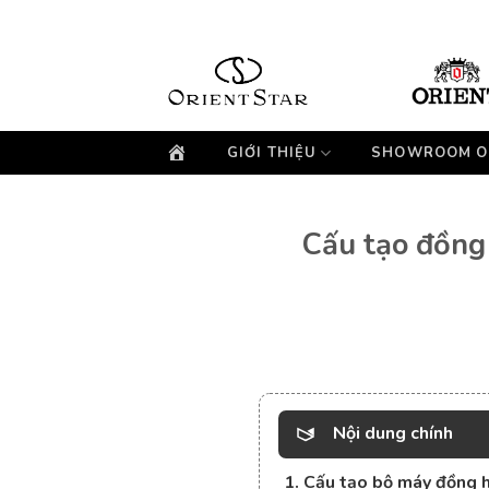
Bỏ
qua
nội
dung
GIỚI THIỆU
SHOWROOM O
Cấu tạo đồng 
Nội dung chính
1. Cấu tạo bộ máy đồng 