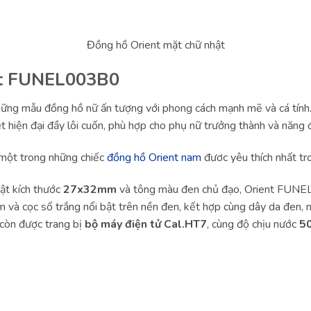
Đồng hồ Orient mặt chữ nhật
nt FUNEL003B0
ng mẫu đồng hồ nữ ấn tượng với phong cách mạnh mẽ và cá tính
ét hiện đại đầy lôi cuốn, phù hợp cho phụ nữ trưởng thành và năng 
một trong những chiếc
đồng hồ Orient nam
đươc yêu thích nhất t
hật kích thước
27x32mm
và tông màu đen chủ đạo, Orient FUNE
im và cọc số trắng nổi bật trên nền đen, kết hợp cùng dây da đen, m
 còn được trang bị
bộ máy điện tử Cal.HT7
, cùng độ chịu nước
5