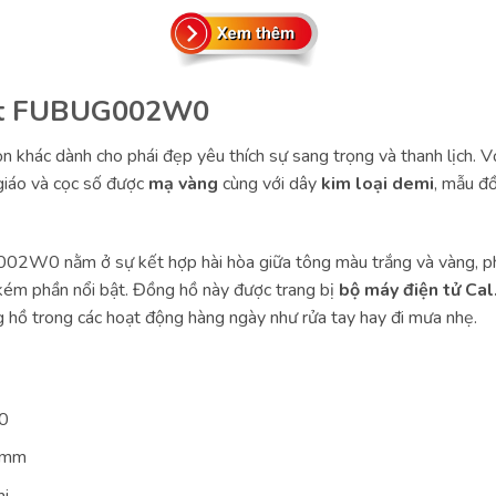
ent FUBUG002W0
ác dành cho phái đẹp yêu thích sự sang trọng và thanh lịch. Với
 giáo và cọc số được
mạ vàng
cùng với dây
kim loại demi
, mẫu đ
2W0 nằm ở sự kết hợp hài hòa giữa tông màu trắng và vàng, ph
kém phần nổi bật. Đồng hồ này được trang bị
bộ máy điện tử Ca
g hồ trong các hoạt động hàng ngày như rửa tay hay đi mưa nhẹ.
10
2mm
mi