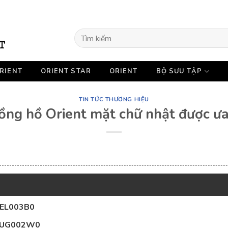
Tìm
kiếm:
RIENT
ORIENT STAR
ORIENT
BỘ SƯU TẬP
TIN TỨC THƯƠNG HIỆU
đồng hồ Orient mặt chữ nhật được ư
UNEL003B0
FUBUG002W0