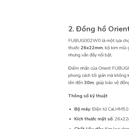
2. Đồng hồ Ori
FUBUG002W0 là một lựa chọn kh
thước
26x22mm
, bộ kim mũi
nhưng vẫn đầy nổi bật.
Điểm nhấn của Orient FUBUG00
phong cách tối giản mà không 
lên đến
30m
, giúp bảo vệ đồn
Thông số kỹ thuật
Bộ máy
: Điện tử Cal.HM5
Kích thước mặt số
: 26x2
Chất liệu dây
: Kim loại de