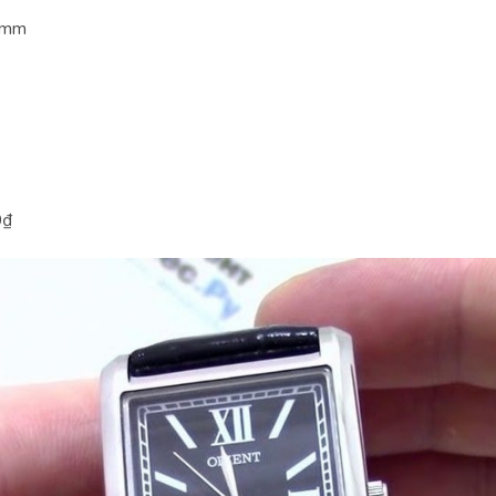
2mm
0
₫