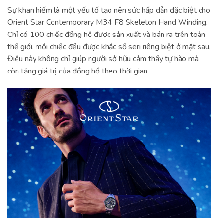
Sự khan hiếm là một yếu tố tạo nên sức hấp dẫn đặc biệt cho
Orient Star Contemporary M34 F8 Skeleton Hand Winding.
Chỉ có 100 chiếc đồng hồ được sản xuất và bán ra trên toàn
thế giới, mỗi chiếc đều được khắc số seri riêng biệt ở mặt sau.
Điều này không chỉ giúp người sở hữu cảm thấy tự hào mà
còn tăng giá trị của đồng hồ theo thời gian.