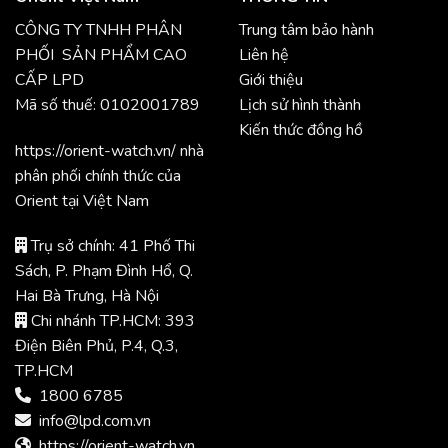
CÔNG TY TNHH PHÂN
Trung tâm bảo hành
PHỐI SẢN PHẨM CAO
Liên hệ
CẤP LPD
Giới thiệu
Mã số thuế: 0102001789
Lịch sử hình thành
Kiến thức đồng hồ
https://orient-watch.vn/ nhà
phân phối chính thức của
Orient tại Việt Nam
Trụ sở chính: 41 Phố Thi
Sách, P. Phạm Đình Hổ, Q.
Hai Bà Trưng, Hà Nội
Chi nhánh TP.HCM: 393
Điện Biên Phủ, P.4, Q.3,
TP.HCM
1800 6785
info@lpd.com.vn
https://orient-watch.vn