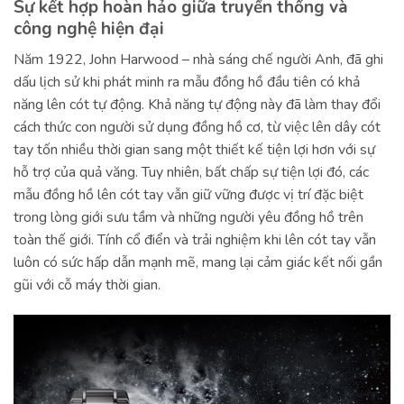
Sự kết hợp hoàn hảo giữa truyền thống và
công nghệ hiện đại
Năm 1922, John Harwood – nhà sáng chế người Anh, đã ghi
dấu lịch sử khi phát minh ra mẫu đồng hồ đầu tiên có khả
năng lên cót tự động. Khả năng tự động này đã làm thay đổi
cách thức con người sử dụng đồng hồ cơ, từ việc lên dây cót
tay tốn nhiều thời gian sang một thiết kế tiện lợi hơn với sự
hỗ trợ của quả văng. Tuy nhiên, bất chấp sự tiện lợi đó, các
mẫu đồng hồ lên cót tay vẫn giữ vững được vị trí đặc biệt
trong lòng giới sưu tầm và những người yêu đồng hồ trên
toàn thế giới. Tính cổ điển và trải nghiệm khi lên cót tay vẫn
luôn có sức hấp dẫn mạnh mẽ, mang lại cảm giác kết nối gần
gũi với cỗ máy thời gian.