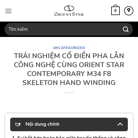
Bỏ
qua
0
nội
dung
Tìm
kiếm:
UNCATEGORIZED
TRẢI NGHIỆM CỔ ĐIỂN PHA LẪN
CÔNG NGHỆ CÙNG ORIENT STAR
CONTEMPORARY M34 F8
SKELETON HAND WINDING
Nội dung chính
1. Sự kết hợp hoàn hảo giữa truyền thống và công