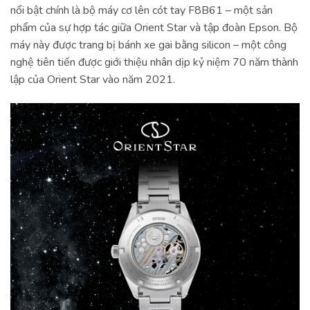
nổi bật chính là bộ máy cơ lên cót tay F8B61 – một sản
phẩm của sự hợp tác giữa Orient Star và tập đoàn Epson. Bộ
máy này được trang bị bánh xe gai bằng silicon – một công
nghệ tiên tiến được giới thiệu nhân dịp kỷ niệm 70 năm thành
lập của Orient Star vào năm 2021.