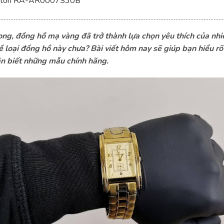
keleton RA-AR0007S30B
E RA-AG0430S00B
stant Highlife Ladies Automatic Heart Beat FC-310MPWD2NHD
rọng, đồng hồ mạ vàng đã trở thành lựa chọn yêu thích của n
ề loại đồng hồ này chưa? Bài viết hôm nay sẽ giúp bạn hiểu r
1
ận biết những mẫu chính hãng.
stant Highlife Ladies Automatic Heart Beat FC-310MPWD2NH4
nde Classique L4.512.2.87.8
Braque N0403G0C-MB2B