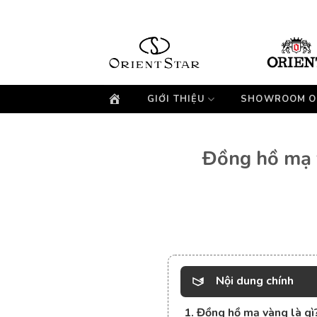
Bỏ
qua
nội
dung
GIỚI THIỆU
SHOWROOM O
Đồng hồ mạ 
Nội dung chính
1. Đồng hồ mạ vàng là gì