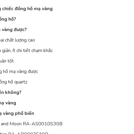
g chiếc đồng hồ mạ vàng
ồng hồ?
ạ vàng được?
ại chất lượng cao
giản, ít chi tiết chạm khắc
uản tốt
ng hồ mạ vàng được
ồng hồ quartz
ền không?
mạ vàng
 vàng phổ biến
 Sun and Moon RA-AS0010S30B