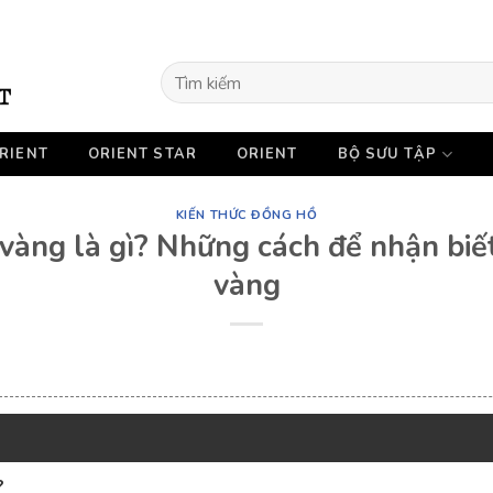
Tìm
kiếm:
RIENT
ORIENT STAR
ORIENT
BỘ SƯU TẬP
KIẾN THỨC ĐỒNG HỒ
vàng là gì? Những cách để nhận biế
vàng
?