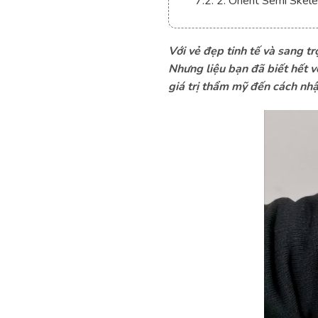
7.2. 2. Orient Semi S
7.3. 3. Orient 1010 S
7.4. 4. Frederique Con
Với vẻ đẹp tinh tế và sang t
Nhưng liệu bạn đã biết hết v
7.5. 5. Perrelet A4064/
giá trị thẩm mỹ đến cách nh
7.6. 6. Frederique Con
7.7. 7. Longines La Gra
7.8. 8. Ernest Borel 