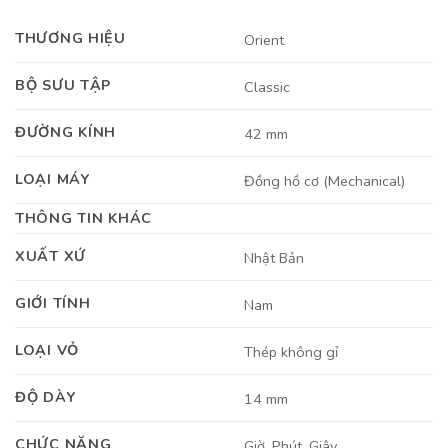
THƯƠNG HIỆU
Orient
BỘ SƯU TẬP
Classic
ĐƯỜNG KÍNH
42 mm
LOẠI MÁY
Đồng hồ cơ (Mechanical)
THÔNG TIN KHÁC
XUẤT XỨ
Nhật Bản
GIỚI TÍNH
Nam
LOẠI VỎ
Thép không gỉ
ĐỘ DÀY
14 mm
CHỨC NĂNG
Giờ, Phút, Giây