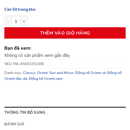
Còn 50 trong kho
Đồng hồ Nam ORIENT Classic Sun and Moon RA-AS0010S30B 
THÊM VÀO GIỎ HÀNG
Bạn đã xem:
Không có sản phẩm xem gần đây
SKU:
RA-AS0010S30B
Danh mục:
Classic
,
Orient
,
Sun and Moon
,
Đồng hồ Orient cơ
,
Đồng hồ
Orient dây da
,
Đồng hồ Orient nam
THÔNG TIN BỔ SUNG
ĐÁNH GIÁ