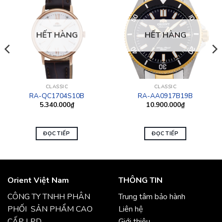
HẾT HÀNG
HẾT HÀNG
CLASSIC
CLASSIC
RA-QC1704S10B
RA-AA0917B19B
5.340.000
₫
10.900.000
₫
ĐỌC TIẾP
ĐỌC TIẾP
Orient Việt Nam
THÔNG TIN
CÔNG TY TNHH PHÂN
Trung tâm bảo hành
PHỐI SẢN PHẨM CAO
Liên hệ
CẤP LPD
Giới thiệu