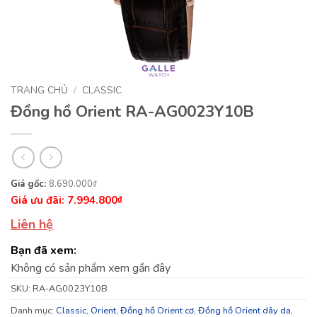
TRANG CHỦ
/
CLASSIC
Đồng hồ Orient RA-AG0023Y10B
Giá
Giá
8.690.000
₫
7.994.800
gốc
hiện
₫
là:
tại
Liên hệ
8.690.000₫.
là:
Bạn đã xem:
7.994.800₫.
Không có sản phẩm xem gần đây
SKU:
RA-AG0023Y10B
Danh mục:
Classic
,
Orient
,
Đồng hồ Orient cơ
,
Đồng hồ Orient dây da
,