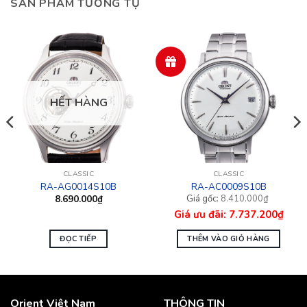
SẢN PHẨM TƯƠNG TỰ
HẾT HÀNG
CLASSIC
CLASSIC
RA-AG0014S10B
RA-AC0009S10B
Giá
Giá
8.690.000
₫
8.410.000
₫
gốc
hiện
7.737.200
₫
là:
tại
8.410.000₫.
là:
7.737.200₫.
ĐỌC TIẾP
THÊM VÀO GIỎ HÀNG
Orient Việt Nam
THÔNG TIN