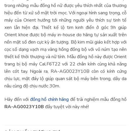
trong những mẫu đồng hồ nữ được yêu thích nhất của thương
hiệu đến từ xứ sở mặt trời mọc. Với ngoại hình sang trọng, cỗ
máy của Orient hướng tới những người yêu thích sự tinh tế
xen lẫn hiện đại. Thiết kế lộ tim kinh điển ở góc 9h giúp
Orient khoe được bộ máy in-house do hãng tự sản xuất trên
nền mặt số đen cực kỳ ấn tượng. Bộ kim mũi giáo kết hợp với
cọc số dạng vạch mạ vàng hồng đồng bộ với vỏ núm tạo nên
thiết kế thời thượng và nữ tính. Mẫu đồng hồ này được Orient
trang bị bộ máy Cal.F6T22 với 22 chân kính cùng khả năng
lên cót tay. Ngoài ra, RA-AG0023Y10B còn có kính cứng
chịu lực, mặt đáy lộ giúp quan sát bộ máy bên trong, dây da
nâu cùng độ chịu nước 30m.
Hãy đến với
đồng hồ chính hãng
để trải nghiệm mẫu đồng hồ
RA-AG0023Y10B
đầy tuyệt vời này nhé!