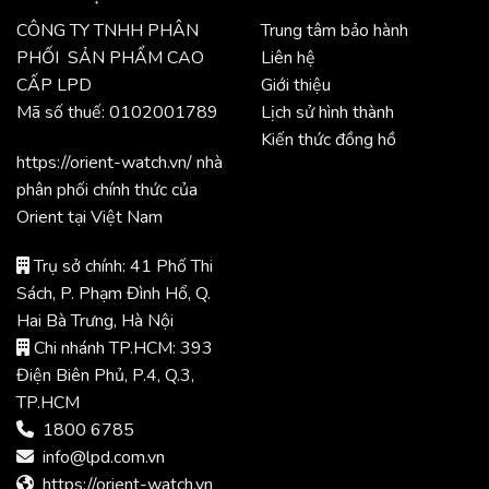
CÔNG TY TNHH PHÂN
Trung tâm bảo hành
PHỐI SẢN PHẨM CAO
Liên hệ
CẤP LPD
Giới thiệu
Mã số thuế: 0102001789
Lịch sử hình thành
Kiến thức đồng hồ
https://orient-watch.vn/ nhà
phân phối chính thức của
Orient tại Việt Nam
Trụ sở chính: 41 Phố Thi
Sách, P. Phạm Đình Hổ, Q.
Hai Bà Trưng, Hà Nội
Chi nhánh TP.HCM: 393
Điện Biên Phủ, P.4, Q.3,
TP.HCM
1800 6785
info@lpd.com.vn
https://orient-watch.vn