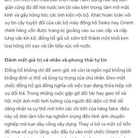
giản cũng đủ để hơi nước len lỏi vào bên trong, làm mờ mặt
kính và gây hỏng hóc các linh kiện nội bộ. Khác hoàn toàn với
sự tin cậy tuyệt đối của các bộ máy đồng hồ Seiko hay Orient
chính hãng vốn được trang bị gioăng cao su cao cấp và nắp
lưng vặn kín kẽ, đồng hồ giả sẽ sớm trở thành một khối kim
loại hỏng chỉ sau vài lần tiếp xúc với nước.
Đánh mất giá trị cá nhân và phong thái tự tin
Đồng hồ không chỉ để xem giờ, nó còn là ngôn ngữ không lời
khẳng định vị thế và lòng tự trọng của chủ nhân. Đeo một
chiếc đồng hồ giả đồng nghĩa với việc bạn đang thỏa hiệp với
sự dối trá. Trong những cuộc gặp gỡ đối tác hay giao tế xã
hội, một ánh mắt tinh tường của người đối diện có thể dễ
dàng nhận ra sự thô mờ trên các chi tiết của hàng fake, điều
này vô tình làm tổn hại nghiêm trọng đến hình ảnh chuyên
nghiệp mà bạn dày công xây dựng. Thay vì bỏ ra một số tiền
để mua về sự lo lắng, việc đầu tư vào một chiếc Orient chính