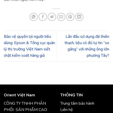
Bảo vệ quyền lợi người tiêu
Lần đầu sử dụng đá thiên
dùng: Epson & Tổng cục quản
thạch, liệu có đủ tự tin “so
lý thị trường Việt Nam siết
găng” với những ông lớn
chặt kiểm soát hàng giả
phương Tây?
Orient Việt Nam
THÔNG TIN
CÔNG TY TNHH PHÂN
Trung tâm bảo hành
PHỐI SẢN PHẨM CAO
Liên hệ