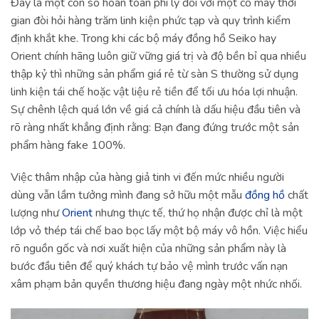
Đây là một con số hoàn toàn phi lý đối với một cỗ máy thời
gian đòi hỏi hàng trăm linh kiện phức tạp và quy trình kiểm
định khắt khe. Trong khi các bộ máy đồng hồ Seiko hay
Orient chính hãng luôn giữ vững giá trị và độ bền bỉ qua nhiều
thập kỷ thì những sản phẩm giá rẻ từ sàn S thường sử dụng
linh kiện tái chế hoặc vật liệu rẻ tiền để tối ưu hóa lợi nhuận.
Sự chênh lệch quá lớn về giá cả chính là dấu hiệu đầu tiên và
rõ ràng nhất khẳng định rằng: Bạn đang đứng trước một sản
phẩm hàng fake 100%.
Việc thâm nhập của hàng giả tinh vi đến mức nhiều người
dùng vẫn lầm tưởng mình đang sở hữu một mẫu
đồng hồ
chất
lượng như
Orient
nhưng thực tế, thứ họ nhận được chỉ là một
lớp vỏ thép tái chế bao bọc lấy một bộ máy vô hồn. Việc hiểu
rõ nguồn gốc và nơi xuất hiện của những sản phẩm này là
bước đầu tiên để quý khách tự bảo vệ mình trước vấn nạn
xâm phạm bản quyền thương hiệu đang ngày một nhức nhối.