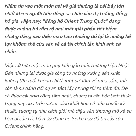
Orient Việt Nam
Niềm tin vào một món hời về giá thường là cái bẫy lớn
4.1. 1. Orient Mako 40 RA-AC0Q17Y30B
nhất khiến người tiêu dùng sa chân vào thị trường đồng
hồ giả. Hiện nay, “đồng hồ Orient Trung Quốc” đang
4.2. 2. Orient Stretto Day & Night RA-
được quảng bá rầm rộ như một giải pháp tiết kiệm,
AK0316L30B
nhưng đằng sau diện mạo hào nhoáng đó lại là những hệ
4.3. 3. Orient Stretto Day & Night RA-
lụy không thể cứu vãn về cả tài chính lẫn hình ảnh cá
AK0314E30B
nhân.
4.4. 4. Orient Bambino RA-AC0028S30B
Việc sở hữu một món phụ kiện gắn mác thương hiệu Nhật
4.5. 5. Orient Contemporary RA-BA0004S30B
Bản nhưng lại được gia công từ những xưởng sản xuất
không tên tuổi không chỉ là một sai lầm về mua sắm, mà
còn là sự đánh đổi sự an tâm lấy những rủi ro tiềm ẩn. Để
có được cái nhìn công tâm nhất, chúng ta cần bóc tách thực
trạng này dựa trên sự so sánh khắt khe về tiêu chuẩn kỹ
thuật, tương tự như cách giới mộ điệu vẫn thường mổ xẻ sự
bền bỉ của các bộ máy đồng hồ Seiko hay độ tin cậy của
Orient chính hãng.