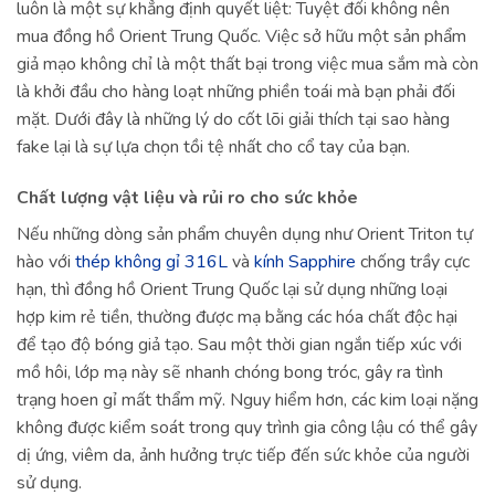
luôn là một sự khẳng định quyết liệt: Tuyệt đối không nên
mua đồng hồ Orient Trung Quốc. Việc sở hữu một sản phẩm
giả mạo không chỉ là một thất bại trong việc mua sắm mà còn
là khởi đầu cho hàng loạt những phiền toái mà bạn phải đối
mặt. Dưới đây là những lý do cốt lõi giải thích tại sao hàng
fake lại là sự lựa chọn tồi tệ nhất cho cổ tay của bạn.
Chất lượng vật liệu và rủi ro cho sức khỏe
Nếu những dòng sản phẩm chuyên dụng như Orient Triton tự
hào với
thép không gỉ 316L
và
kính Sapphire
chống trầy cực
hạn, thì đồng hồ Orient Trung Quốc lại sử dụng những loại
hợp kim rẻ tiền, thường được mạ bằng các hóa chất độc hại
để tạo độ bóng giả tạo. Sau một thời gian ngắn tiếp xúc với
mồ hôi, lớp mạ này sẽ nhanh chóng bong tróc, gây ra tình
trạng hoen gỉ mất thẩm mỹ. Nguy hiểm hơn, các kim loại nặng
không được kiểm soát trong quy trình gia công lậu có thể gây
dị ứng, viêm da, ảnh hưởng trực tiếp đến sức khỏe của người
sử dụng.