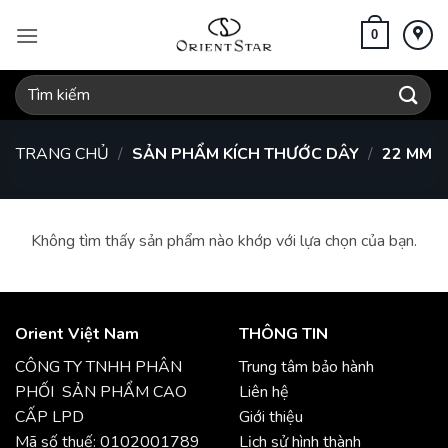
Bỏ
qua
0
nội
dung
Tìm
kiếm:
TRANG CHỦ
/
SẢN PHẨM KÍCH THƯỚC DÂY
/
22 MM
Không tìm thấy sản phẩm nào khớp với lựa chọn của bạn.
Orient Việt Nam
THÔNG TIN
CÔNG TY TNHH PHÂN
Trung tâm bảo hành
PHỐI SẢN PHẨM CAO
Liên hệ
CẤP LPD
Giới thiệu
Mã số thuế: 0102001789
Lịch sử hình thành