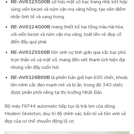
RE-AV0123G00B
sở hữu mặt số bạc trang nhã, kết hợp
cùng viền bezel và núm vặn mạ vàng hồng, tạo nên điểm
nhấn tinh tế và sang trọng.
RE-AV0124G00B
mang thiết kế hai tông màu hài hòa,
với viền bezel và núm vặn mạ vàng, toát lên vẻ đẹp cổ
điển đầy quý phái.
RE-AV0125S00B
tôn vinh sự tinh giản qua sắc bạc phủ
trọn thân vỏ và mặt số, mang đến nét thanh lịch hiện đại
nhưng vẫn đầy cuốn hút.
RE-AV0126B00B
là phiên bản giới hạn 600 chiếc, khoác
lên mình sắc đen mạnh mẽ và bí ẩn, trong đó 340 chiếc
được phân phối riêng tại thị trường Nhật Bản.
Bộ máy F6F44 automatic tiếp tục là trái tim của dòng
Modern Skeleton, duy trì độ chính xác, bền bỉ và tôn vinh vẻ
đẹp của cơ chế chuyển động lộ cơ.