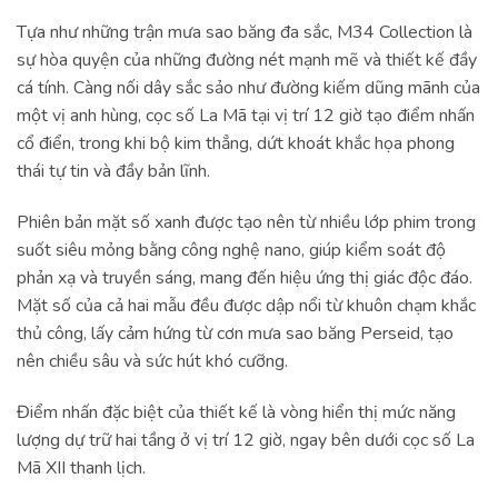
Tựa như những trận mưa sao băng đa sắc, M34 Collection là
sự hòa quyện của những đường nét mạnh mẽ và thiết kế đầy
cá tính. Càng nối dây sắc sảo như đường kiếm dũng mãnh của
một vị anh hùng, cọc số La Mã tại vị trí 12 giờ tạo điểm nhấn
cổ điển, trong khi bộ kim thẳng, dứt khoát khắc họa phong
thái tự tin và đầy bản lĩnh.
Phiên bản mặt số xanh được tạo nên từ nhiều lớp phim trong
suốt siêu mỏng bằng công nghệ nano, giúp kiểm soát độ
phản xạ và truyền sáng, mang đến hiệu ứng thị giác độc đáo.
Mặt số của cả hai mẫu đều được dập nổi từ khuôn chạm khắc
thủ công, lấy cảm hứng từ cơn mưa sao băng Perseid, tạo
nên chiều sâu và sức hút khó cưỡng.
Điểm nhấn đặc biệt của thiết kế là vòng hiển thị mức năng
lượng dự trữ hai tầng ở vị trí 12 giờ, ngay bên dưới cọc số La
Mã XII thanh lịch.