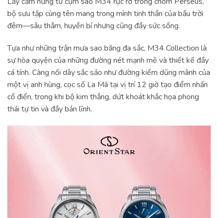
Lấy cảm hứng từ cụm sao M34 rực rỡ trong chòm Perseus,
bộ sưu tập cùng tên mang trong mình tinh thần của bầu trời
đêm—sâu thẳm, huyền bí nhưng cũng đầy sức sống.
Tựa như những trận mưa sao băng đa sắc, M34 Collection là
sự hòa quyện của những đường nét mạnh mẽ và thiết kế đầy
cá tính. Càng nối dây sắc sảo như đường kiếm dũng mãnh của
một vị anh hùng, cọc số La Mã tại vị trí 12 giờ tạo điểm nhấn
cổ điển, trong khi bộ kim thẳng, dứt khoát khắc họa phong
thái tự tin và đầy bản lĩnh.