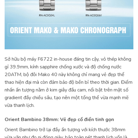
Sở hữu bộ máy F6722 in-house đáng tin cậy, vỏ thép không
gỉ 39.9mm, kính sapphire chống xước và độ chống nước
20ATM, bộ đôi Mako 40 này không chỉ mang vẻ đẹp thể
thao hiện đại mà còn đảm bảo độ bền bỉ theo thời gian. Điểm
nhấn ấn tượng nằm ở kim giây đầu cam, nổi bật trên mặt số
gradient đầy chiều sâu, tạo nên một tổng thể vừa mạnh mẽ
vừa thanh lịch.
Orient Bambino 38mm: Vẻ đẹp cổ điển tinh gọn
Orient Bambino trở lại đầy ấn tượng với kích thước 38mm
vừa vặn như đo ni đóng giày, bảo toàn nét thanh lịch vốn là