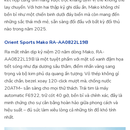
kết hợp cùng tính năng vượt trội, khẳng định vị thế không thể
lay chuyển. Với hơn hai thập kỷ ghi dấu ấn, Mako không chỉ
bền bỉ như một chiến binh dưới đáy biển mà còn mang đến
những sắc thái mới mẻ, sẵn sàng đối đầu với bất kỳ đối thủ
nào trong năm 2025.
Orient Sports Mako RA-AA0822L19B
Ra mắt nhân dịp kỷ niệm 20 năm dòng Mako, RA-
AA0822L19B là một tuyệt phẩm với mặt số xanh đậm họa
tiết sóng như đại dương sâu thẳm, điểm nhấn vàng sang
trọng và bộ kim phủ dạ quang ấn tượng. Vỏ thép không gỉ
chắc chắn, bezel xoay 120-click mượt mà, chống nước
20ATM– sẵn sàng cho mọi thử thách. Trái tim là máy
automatic F6922, trữ cót 40 giờ, bền bỉ và chính xác, đây là
minh chứng cho sự cân bằng hoàn hảo giữa phong cách và
hiệu suất – đủ sức làm xiêu lòng cả những tín đồ khó tính
nhất.