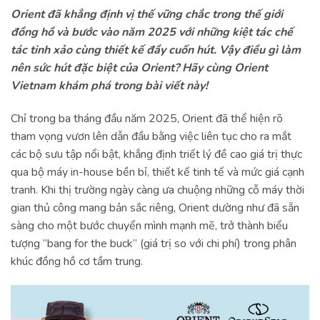
2.4. Orient Contemporary Solar Chronograph: Công
Orient đã khẳng định vị thế vững chắc trong thế giới
nghệ và hiệu suất
đồng hồ và bước vào năm 2025 với những kiệt tác chế
tác tinh xảo cùng thiết kế đầy cuốn hút. Vậy điều gì làm
2.5. Orient Star: Chạm đến đỉnh cao
nên sức hút đặc biệt của Orient? Hãy cùng Orient
2.5.1. Orient Star M34 F8 Date
Vietnam khám phá trong bài viết này!
2.5.2. Orient Star M45 F7 Moon Phase
Chỉ trong ba tháng đầu năm 2025, Orient đã thể hiện rõ
2.6. Orient Star Contemporary Modern Skeleton
tham vọng vươn lên dẫn đầu bằng việc liên tục cho ra mắt
các bộ sưu tập nổi bật, khẳng định triết lý đề cao giá trị thực
2.7. Orient Star Moving Blue
qua bộ máy in-house bền bỉ, thiết kế tinh tế và mức giá cạnh
tranh. Khi thị trường ngày càng ưa chuộng những cỗ máy thời
gian thủ công mang bản sắc riêng, Orient dường như đã sẵn
sàng cho một bước chuyển mình mạnh mẽ, trở thành biểu
tượng “bang for the buck” (giá trị so với chi phí) trong phân
khúc đồng hồ cơ tầm trung.