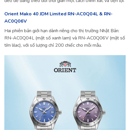
đeo dễ dàng theo dõi thời gian một cách chính xác và tiện lợi.
Orient Mako 40 JDM Limited RN-AC0Q04L & RN-
AC0Q06V
Hai phiên bản giới hạn dành riêng cho thị trường Nhật Bản:
RN-AC0Q04L (mặt số xanh lam) và RN-AC0Q06V (mặt số
tím lilac), với số lượng chỉ 200 chiếc cho mỗi mẫu.