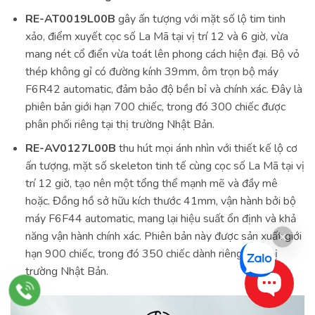
RE-AT0019L00B
gây ấn tượng với mặt số lộ tim tinh
xảo, điểm xuyết cọc số La Mã tại vị trí 12 và 6 giờ, vừa
mang nét cổ điển vừa toát lên phong cách hiện đại. Bộ vỏ
thép không gỉ có đường kính 39mm, ôm trọn bộ máy
F6R42 automatic, đảm bảo độ bền bỉ và chính xác. Đây là
phiên bản giới hạn 700 chiếc, trong đó 300 chiếc được
phân phối riêng tại thị trường Nhật Bản.
RE-AV0127L00B
thu hút mọi ánh nhìn với thiết kế lộ cơ
ấn tượng, mặt số skeleton tinh tế cùng cọc số La Mã tại vị
trí 12 giờ, tạo nên một tổng thể mạnh mẽ và đầy mê
hoặc. Đồng hồ sở hữu kích thước 41mm, vận hành bởi bộ
máy F6F44 automatic, mang lại hiệu suất ổn định và khả
năng vận hành chính xác. Phiên bản này được sản xuất giới
hạn 900 chiếc, trong đó 350 chiếc dành riêng cho thị
trường Nhật Bản.