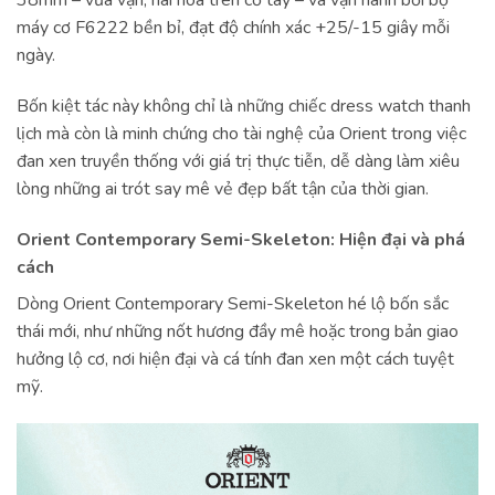
38mm – vừa vặn, hài hòa trên cổ tay – và vận hành bởi bộ
máy cơ F6222 bền bỉ, đạt độ chính xác +25/-15 giây mỗi
ngày.
Bốn kiệt tác này không chỉ là những chiếc dress watch thanh
lịch mà còn là minh chứng cho tài nghệ của Orient trong việc
đan xen truyền thống với giá trị thực tiễn, dễ dàng làm xiêu
lòng những ai trót say mê vẻ đẹp bất tận của thời gian.
Orient Contemporary Semi-Skeleton: Hiện đại và phá
cách
Dòng Orient Contemporary Semi-Skeleton hé lộ bốn sắc
thái mới, như những nốt hương đầy mê hoặc trong bản giao
hưởng lộ cơ, nơi hiện đại và cá tính đan xen một cách tuyệt
mỹ.