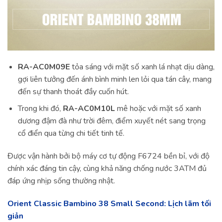
RA-AC0M09E
tỏa sáng với mặt số xanh lá nhạt dịu dàng,
gợi liên tưởng đến ánh bình minh len lỏi qua tán cây, mang
đến sự thanh thoát đầy cuốn hút.
Trong khi đó,
RA-AC0M10L
mê hoặc với mặt số xanh
dương đậm đà như trời đêm, điểm xuyết nét sang trọng
cổ điển qua từng chi tiết tinh tế.
Được vận hành bởi bộ máy cơ tự động F6724 bền bỉ, với độ
chính xác đáng tin cậy, cùng khả năng chống nước 3ATM đủ
đáp ứng nhịp sống thường nhật.
Orient Classic Bambino 38 Small Second: Lịch lãm tối
giản