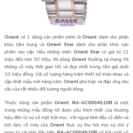
Orient
có 2 dòng sản phẩm chính là
Orient
dành cho phân
khúc tầm trung và
Orient Star
dành cho phân khúc sản
phẩm cao cấp. Nếu những chiếc
Orient Star
có giá từ 12
triệu đến hơn 50 triệu, thì dòng
Orient
thường lại mang tới
những cỗ máy thời gian tốt và đẹp nhất trong tầm giá dưới
10 triệu đồng. Với số lượng hàng trăm thiết kế khác nhau và
cập nhật mẫu mới hàng năm,
Orient
phù hợp và đáp ứng nhu
cầu của rất nhiều đối tượng người dùng.
Thuộc dòng sản phẩm
Orient
,
RA-AC0004S10B
là một
trong những mẫu đồng hồ được yêu thích nhất của thương
hiệu đến từ xứ sở mặt trời mọc. Với ngoại hình đầy cổ điển và
lịch lãm, cỗ máy của
Orient
thực sự thu hút mọi sự chú ý
ngay từ cái nhìn đầu tiên.
RA-AC0004S10B
sở hữu mặt số