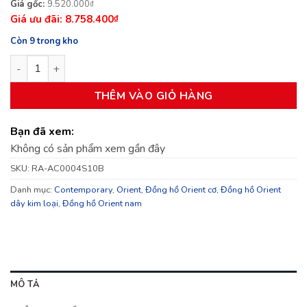
Giá
Giá
9.520.000
₫
8.758.400
gốc
hiện
₫
là:
tại
Còn 9 trong kho
9.520.000₫.
là:
Đồng hồ Orient RA-AC0004S10B số lượng
8.758.400₫.
THÊM VÀO GIỎ HÀNG
Bạn đã xem:
Không có sản phẩm xem gần đây
SKU:
RA-AC0004S10B
Danh mục:
Contemporary
,
Orient
,
Đồng hồ Orient cơ
,
Đồng hồ Orient
dây kim loại
,
Đồng hồ Orient nam
MÔ TẢ