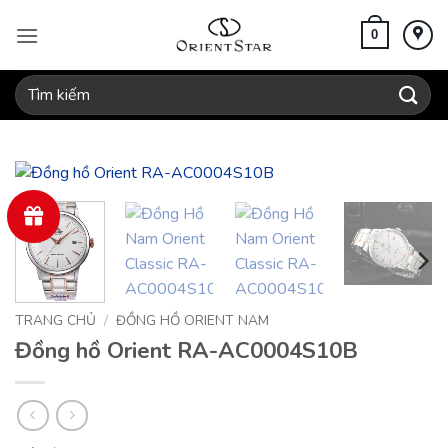
Bỏ
qua
0
nội
dung
Tìm
kiếm:
TRANG CHỦ
/
ĐỒNG HỒ ORIENT NAM
Đồng hồ Orient RA-AC0004S10B