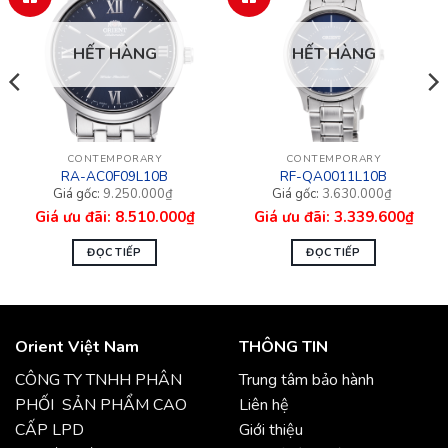
HẾT HÀNG
HẾT HÀNG
CONTEMPORARY
CONTEMPORARY
RA-AC0F09L10B
RF-QA0011L10B
Giá
Giá
Giá
Giá
9.250.000
₫
3.630.000
₫
gốc
hiện
gốc
hiện
8.510.000
₫
3.339.600
₫
là:
tại
là:
tại
9.250.000₫.
là:
3.630.000₫.
là:
8.510.000₫.
3.339.600₫.
ĐỌC TIẾP
ĐỌC TIẾP
Orient Việt Nam
THÔNG TIN
CÔNG TY TNHH PHÂN
Trung tâm bảo hành
PHỐI SẢN PHẨM CAO
Liên hệ
CẤP LPD
Giới thiệu