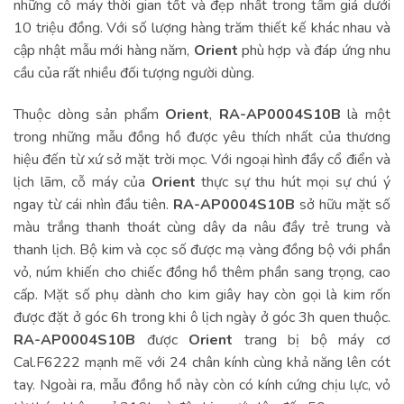
những cỗ máy thời gian tốt và đẹp nhất trong tầm giá dưới
10 triệu đồng. Với số lượng hàng trăm thiết kế khác nhau và
cập nhật mẫu mới hàng năm,
Orient
phù hợp và đáp ứng nhu
cầu của rất nhiều đối tượng người dùng.
Thuộc dòng sản phẩm
Orient
,
RA-AP0004S10B
là một
trong những mẫu đồng hồ được yêu thích nhất của thương
hiệu đến từ xứ sở mặt trời mọc. Với ngoại hình đầy cổ điển và
lịch lãm, cỗ máy của
Orient
thực sự thu hút mọi sự chú ý
ngay từ cái nhìn đầu tiên.
RA-AP0004S10B
sở hữu mặt số
màu trắng thanh thoát cùng dây da nâu đầy trẻ trung và
thanh lịch. Bộ kim và cọc số được mạ vàng đồng bộ với phần
vỏ, núm khiến cho chiếc đồng hồ thêm phần sang trọng, cao
cấp. Mặt số phụ dành cho kim giây hay còn gọi là kim rốn
được đặt ở góc 6h trong khi ô lịch ngày ở góc 3h quen thuộc.
RA-AP0004S10B
được
Orient
trang bị bộ máy cơ
Cal.F6222 mạnh mẽ với 24 chân kính cùng khả năng lên cót
tay. Ngoài ra, mẫu đồng hồ này còn có kính cứng chịu lực, vỏ