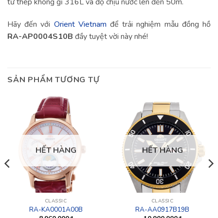
từ thép không gỉ 316L và độ chịu nước lên đến 50m.
Hãy đến với
Orient Vietnam
để trải nghiệm mẫu đồng hồ
RA-AP0004S10B
đầy tuyệt vời này nhé!
SẢN PHẨM TƯƠNG TỰ
HẾT HÀNG
HẾT HÀNG
CLASSIC
CLASSIC
RA-KA0001A00B
RA-AA0917B19B