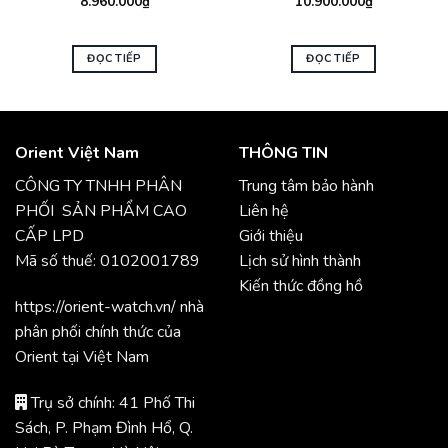
8.960.000
₫
10.900.000
₫
ĐỌC TIẾP
ĐỌC TIẾP
Orient Việt Nam
THÔNG TIN
CÔNG TY TNHH PHÂN
Trung tâm bảo hành
PHỐI SẢN PHẨM CAO
Liên hệ
CẤP LPD
Giới thiệu
Mã số thuế: 0102001789
Lịch sử hình thành
Kiến thức đồng hồ
https://orient-watch.vn/ nhà
phân phối chính thức của
Orient tại Việt Nam
Trụ sở chính: 41 Phố Thi
Sách, P. Phạm Đình Hổ, Q.