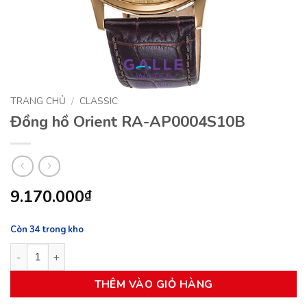
TRANG CHỦ
/
CLASSIC
Đồng hồ Orient RA-AP0004S10B
9.170.000
₫
Còn 34 trong kho
Đồng hồ Orient RA-AP0004S10B số lượng
THÊM VÀO GIỎ HÀNG